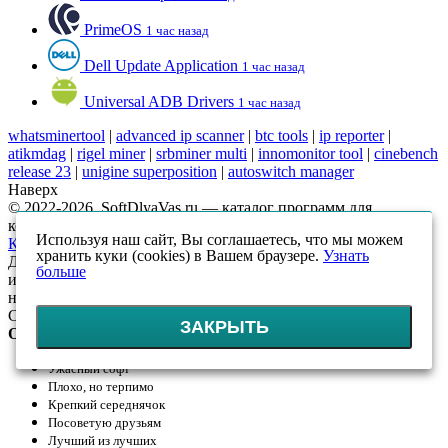
PrimeOS
1 час назад
Dell Update Application
1 час назад
Universal ADB Drivers
1 час назад
whatsminertool
|
advanced ip scanner
|
btc tools
|
ip reporter
|
atikmdag
|
rigel miner
|
srbminer multi
|
innomonitor tool
|
cinebench
release 23
|
unigine superposition
|
autoswitch manager
Наверх
© 2022-2026, SoftDlyaVas.ru — каталог программ для
компьютера.
Политика обработки персональных данных
.
Используя наш сайт, Вы соглашаетесь, что мы можем
Карта сайта
хранить куки (cookies) в Вашем браузере.
Узнать
Данный интернет-сайт носит исключительно
больше
информационный характер и ни при каких условиях
не является публичной офертой, определяемой положениями
Статьи 437 (2) ГК РФ
ЗАКРЫТЬ
Оцените!
Ужасный софт
Плохо, но терпимо
Крепкий середнячок
Посоветую друзьям
Лучший из лучших