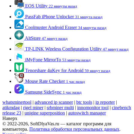
EOS Utility
22 минуты назад
PassFab iPhone Unlocker
31 минута назад
Coolmuster Android Eraser
34 минуты назад
AltStore
47 минут назад
TP-LINK Wireless Configuration Utility
47 минут назад
iMyFone MirrorTo
53 минуты назад
Tenorshare 4uKey for Android
59 минут назад
Mouse Rate Checker
1 час назад
Samsung SideSync
1 час назад
whatsminertool
|
advanced ip scanner
|
btc tools
|
ip reporter
|
atikmdag
|
rigel miner
|
srbminer multi
|
innomonitor tool
|
cinebench
release 23
|
unigine superposition
|
autoswitch manager
Наверх
© 2022-2026, SoftDlyaVas.ru — каталог программ для
компьютера.
Политика обработки персональных данных
.