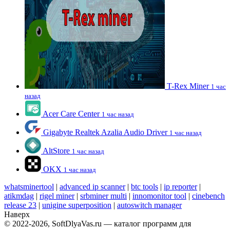
T-Rex Miner
1 час
назад
Acer Care Center
1 час назад
Gigabyte Realtek Azalia Audio Driver
1 час назад
AltStore
1 час назад
OKX
1 час назад
whatsminertool
|
advanced ip scanner
|
btc tools
|
ip reporter
|
atikmdag
|
rigel miner
|
srbminer multi
|
innomonitor tool
|
cinebench
release 23
|
unigine superposition
|
autoswitch manager
Наверх
© 2022-2026, SoftDlyaVas.ru — каталог программ для