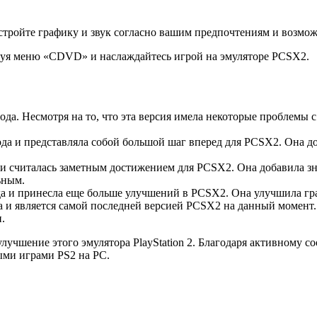
стройте графику и звук согласно вашим предпочтениям и возмо
льзуя меню «CDVD» и наслаждайтесь игрой на эмуляторе PCSX2.
да. Несмотря на то, что эта версия имела некоторые проблемы с
ода и представляла собой большой шаг вперед для PCSX2. Она 
 и считалась заметным достижением для PCSX2. Она добавила з
ьным.
да и принесла еще больше улучшений в PCSX2. Она улучшила граф
а и является самой последней версией PCSX2 на данный момент.
.
учшение этого эмулятора PlayStation 2. Благодаря активному с
ыми играми PS2 на PC.