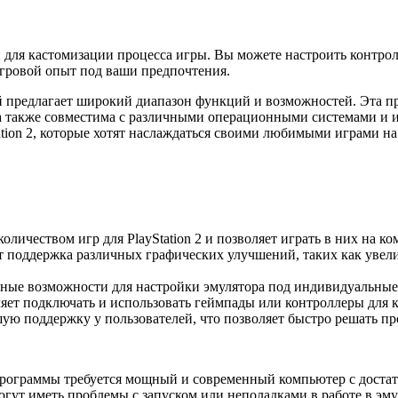
для кастомизации процесса игры. Вы можете настроить контролл
игровой опыт под ваши предпочтения.
й предлагает широкий диапазон функций и возможностей. Эта пр
 также совместима с различными операционными системами и и
ation 2, которые хотят наслаждаться своими любимыми играми н
личеством игр для PlayStation 2 и позволяет играть в них на ко
 поддержка различных графических улучшений, таких как увелич
ые возможности для настройки эмулятора под индивидуальные 
яет подключать и использовать геймпады или контроллеры для 
ую поддержку у пользователей, что позволяет быстро решать п
рограммы требуется мощный и современный компьютер с достато
ут иметь проблемы с запуском или неполадками в работе в эм