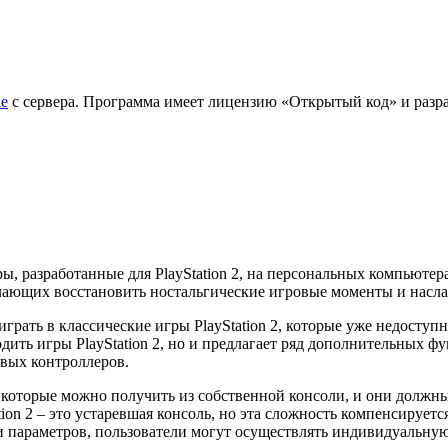
ке
с сервера. Программа имеет лицензию «Открытый код» и разра
ы, разработанные для PlayStation 2, на персональных компьют
елающих восстановить ностальгические игровые моменты и насла
грать в классические игры PlayStation 2, которые уже недосту
дить игры PlayStation 2, но и предлагает ряд дополнительных 
овых контроллеров.
 которые можно получить из собственной консоли, и они должны
tion 2 – это устаревшая консоль, но эта сложность компенсируе
и параметров, пользователи могут осуществлять индивидуальну