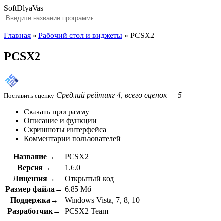
SoftDlyaVas
Главная
»
Рабочий стол и виджеты
»
PCSX2
PCSX2
Средний рейтинг 4, всего оценок — 5
Поставить оценку
Скачать программу
Описание и функции
Скриншоты интерфейса
Комментарии пользователей
Название→
PCSX2
Версия→
1.6.0
Лицензия→
Открытый код
Размер файла→
6.85 Мб
Поддержка→
Windows Vista, 7, 8, 10
Разработчик→
PCSX2 Team