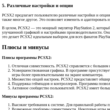
5. Различные настройки и опции
PCSX2 предлагает пользователю различные настройки и опции 
также многое другое. Это позволяет изменить и адаптировать 
В целом, PCSX2 — это мощный эмулятор PlayStation 2, которы
улучшенной графикой и настройками производительности. Она
это делает PCSX2 идеальным выбором для всех фанатов PlaySt
Плюсы и минусы
Плюсы программы PCSX2:
Отличная совместимость. PCSX2 справляется с большим ко
Усовершенствованная графика. В программе присутствует
игры более привлекательными на экране компьютера.
Множество опций настроек. PCSX2 предоставляет обширн
Поддержка геймпадов и контроллеров. Программа позвол
Активное сообщество пользователей. PCSX2 имеет больш
Минусы программы PCSX2:
Высокие требования к системе. Для правильной работы п
Возможные проблемы совместимости. Некоторые игры мог