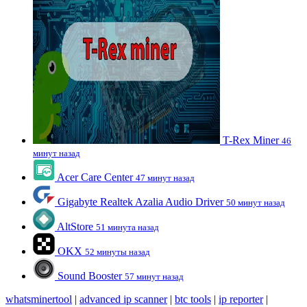
T-Rex Miner
46
минут назад
Acer Care Center
47 минут назад
Gigabyte Realtek Azalia Audio Driver
50 минут назад
AltStore
51 минута назад
OKX
52 минуты назад
Sound Booster
57 минут назад
whatsminertool
|
advanced ip scanner
|
btc tools
|
ip reporter
|