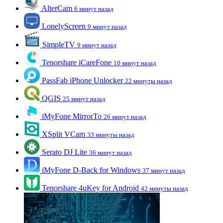
AlterCam
6 минут назад
LonelyScreen
9 минут назад
SimpleTV
9 минут назад
Tenorshare iCareFone
10 минут назад
PassFab iPhone Unlocker
22 минуты назад
QGIS
25 минут назад
iMyFone MirrorTo
26 минут назад
XSplit VCam
33 минуты назад
Serato DJ Lite
36 минут назад
iMyFone D-Back for Windows
37 минут назад
Tenorshare 4uKey for Android
42 минуты назад