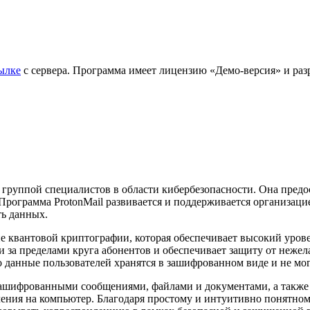
ылке
с сервера. Программа имеет лицензию «Демо-версия» и разр
 группой специалистов в области кибербезопасности. Она пред
ограмма ProtonMail развивается и поддерживается организацией 
ть данных.
е квантовой криптографии, которая обеспечивает высокий уров
 за пределами круга абонентов и обеспечивает защиту от нежел
то данные пользователей хранятся в зашифрованном виде и не м
зашифрованными сообщениями, файлами и документами, а также 
ия на компьютер. Благодаря простому и интуитивно понятному 