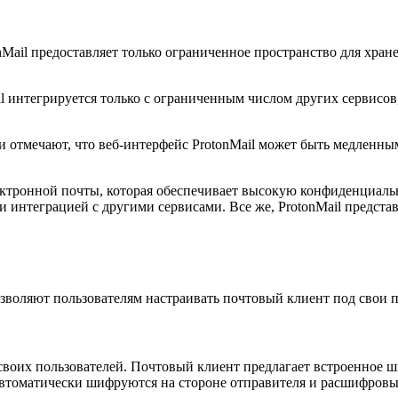
nMail предоставляет только ограниченное пространство для хран
l интегрируется только с ограниченным числом других сервисов
 отмечают, что веб-интерфейс ProtonMail может быть медленны
лектронной почты, которая обеспечивает высокую конфиденциаль
 интеграцией с другими сервисами. Все же, ProtonMail представ
озволяют пользователям настраивать почтовый клиент под свои п
 своих пользователей. Почтовый клиент предлагает встроенное 
втоматически шифруются на стороне отправителя и расшифровыв