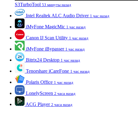
S3TurboTool
53 минуты назад
Intel Realtek ALC Audio Driver
1 час назад
iMyFone MagicMic
1 час назад
Canon IJ Scan Utility
1 час назад
iMyFone iBypasser
1 час назад
Bitrix24 Desktop
1 час назад
Tenorshare iCareFone
1 час назад
Polaris Office
1 час назад
LonelyScreen
2 часа назад
ACG Player
2 часа назад