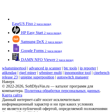
EaseUS Fixo
2 часа назад
HP Easy Start
2 часа назад
Samsung DeX
2 часа назад
Google Forms
2 часа назад
DAMN NFO Viewer
2 часа назад
whatsminertool
|
advanced ip scanner
|
btc tools
|
ip reporter
|
atikmdag
|
rigel miner
|
srbminer multi
|
innomonitor tool
|
cinebench
release 23
|
unigine superposition
|
autoswitch manager
Наверх
© 2022-2026, SoftDlyaVas.ru — каталог программ для
компьютера.
Политика обработки персональных данных
.
Карта сайта
Данный интернет-сайт носит исключительно
информационный характер и ни при каких условиях
не является публичной офертой, определяемой положениями