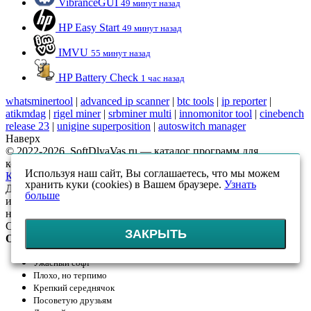
VibranceGUI
49 минут назад
HP Easy Start
49 минут назад
IMVU
55 минут назад
HP Battery Check
1 час назад
whatsminertool
|
advanced ip scanner
|
btc tools
|
ip reporter
|
atikmdag
|
rigel miner
|
srbminer multi
|
innomonitor tool
|
cinebench
release 23
|
unigine superposition
|
autoswitch manager
Наверх
© 2022-2026, SoftDlyaVas.ru — каталог программ для
компьютера.
Политика обработки персональных данных
.
Используя наш сайт, Вы соглашаетесь, что мы можем
Карта сайта
хранить куки (cookies) в Вашем браузере.
Узнать
Данный интернет-сайт носит исключительно
больше
информационный характер и ни при каких условиях
не является публичной офертой, определяемой положениями
Статьи 437 (2) ГК РФ
ЗАКРЫТЬ
Оцените!
Ужасный софт
Плохо, но терпимо
Крепкий середнячок
Посоветую друзьям