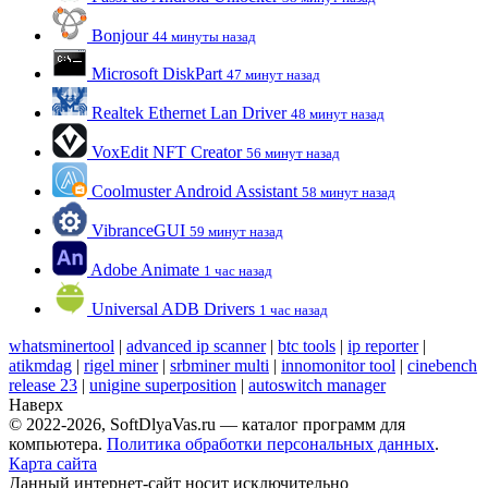
Bonjour
44 минуты назад
Microsoft DiskPart
47 минут назад
Realtek Ethernet Lan Driver
48 минут назад
VoxEdit NFT Creator
56 минут назад
Coolmuster Android Assistant
58 минут назад
VibranceGUI
59 минут назад
Adobe Animate
1 час назад
Universal ADB Drivers
1 час назад
whatsminertool
|
advanced ip scanner
|
btc tools
|
ip reporter
|
atikmdag
|
rigel miner
|
srbminer multi
|
innomonitor tool
|
cinebench
release 23
|
unigine superposition
|
autoswitch manager
Наверх
© 2022-2026, SoftDlyaVas.ru — каталог программ для
компьютера.
Политика обработки персональных данных
.
Карта сайта
Данный интернет-сайт носит исключительно