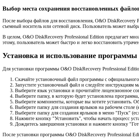
Выбор места сохранения восстановленных файло
После выбора файлов для восстановления, O&O DiskRecovery Pr
съемный носитель или сетевой диск. Пользователь может выбра
В целом, O&O DiskRecovery Professional Edition предлагает м
этому, пользователь может быстро и легко восстановить утра
Установка и использование программы O
Для установки программы O&O DiskRecovery Professional Edit
Скачайте установочный файл программы с официального 
Запустите установочный файл и следуйте инструкциям ма
Выберите язык установки и прочитайте лицензионное сог
Выберите папку, в которую будет установлена программа
Выберите компоненты, которые вы хотите установить. 
Выберите папку для создания ярлыков на рабочем столе (
Выберите папку для создания ярлыков в меню "Пуск" (есл
Нажмите кнопку "Установить", чтобы начать процесс ус
Дождитесь завершения установки и нажмите кнопку "Гот
После установки программы O&O DiskRecovery Professional Ed