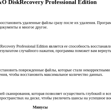
DiskRecovery Professional Edition
 восстановить удаленные файлы сразу после их удаления. Прогр
документы и многое другое.
very Professional Edition является ее способность восстанавл
результатом случайного нажатия, программа поможет вам вернут
восстановить поврежденные файлы, которые стали некорректными
ния, чтобы восстановить максимальное количество данных.
ией сканирования, которая позволяет осуществить глубокий и в
 пространствах на диске, чтобы увеличить шансы на успешное в
Минусы