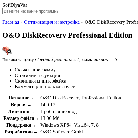
SoftDlyaVas
Главная
»
Оптимизация и настройка
»
O&O DiskRecovery Profess
O&O DiskRecovery Professional Edition
Средний рейтинг 3.1, всего оценок — 5
Поставить оценку
Скачать программу
Описание и функции
Скриншоты интерфейса
Комментарии пользователей
Название→
O&O DiskRecovery Professional Edition
Версия→
14.0.17
Лицензия→
Пробный период
Размер файла→
13.06 Мб
Поддержка→
Windows XP64, Vista64, 7, 8
Разработчик→
O&O Software GmbH