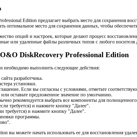
в
ofessional Edition предлагает выбрать место для сохранения во
ть оптимальное место для сохранения данных, чтобы обеспечить
ножество опций и настроек, которые делают процесс восстановл
ченные или удаленные файлы различных типов с любого носителя
&O DiskRecovery Professional Edition
ion необходимо выполнить следующие действия:
сайта разработчика.
стера установки.
лашение. Если вы согласны с условиями, отметьте соответству
, или оставьте предложенное значение по умолчанию.
Обычно рекомендуется выбрать все компоненты для полноценно
если требуется) и нажмите кнопку "Далее".
и требуется) и нажмите кнопку "Далее".
тановки программы.
ово".
ition вы можете начать использовать ее для восстановления уд