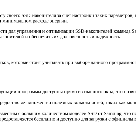
ту своего SSD-накопителя за счет настройки таких параметров, 
и минимальном расходе энергии.
сти для управления и оптимизации SSD-накопителей команда S
акопителей и обеспечить их долговечность и надежность.
атков, которые стоит учитывать при выборе данного программн
нкции программы доступны прямо из главного окна, что позвол
едоставляет множество полезных возможностей, таких как мони
местим с большим количеством моделей SSD от Samsung, что по
редоставляется бесплатно и доступно для загрузки с официальн