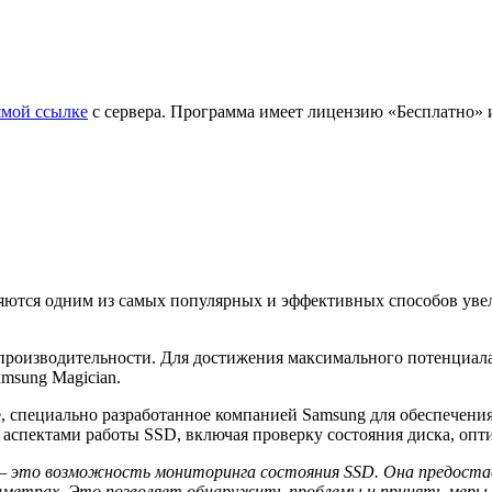
ямой ссылке
с сервера. Программа имеет лицензию «Бесплатно» и р
ляются одним из самых популярных и эффективных способов уве
 производительности. Для достижения максимального потенциал
msung Magician.
, специально разработанное компанией Samsung для обеспечени
и аспектами работы SSD, включая проверку состояния диска, оп
— это возможность мониторинга состояния SSD. Она предоста
аметрах. Это позволяет обнаружить проблемы и принять меры 