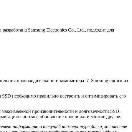
азработана Samsung Electronics Co., Ltd., подходит для
личения производительности компьютера. И Samsung одним из
а SSD необходимо правильно настроить и оптимизировать его
я максимальной производительности и долговечности SSD-
тимизацию системы, обновление прошивки и многое другое.
вляет информацию о текущей температуре диска, количестве
по их решению вовремя, предотвращая возможные сбои и