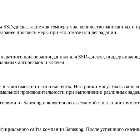
 SSD-диска, такие как температура, количество записанных и п
заранее проявить меры при его отказе или деградации.
аппаратного шифрования данных для SSD-дисков, поддерживающ
иальных алгоритмов и ключей.
 в зависимости от типа нагрузок. Настройки могут быть сконф
ксимальной производительности при выполнении различных задач
ителями от Samsung и является неотъемлемой частью инструмент
 официального сайта компании Samsung. После успешного скачив