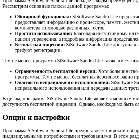
Программа SiSoftware Sandra Lite обладает рядом преимуществ
Рассмотрим основные плюсы данной программы:
Обширный функционал:
SiSoftware Sandra Lite предла
предоставляет информацию о процессоре, памяти, жестки
компьютера с помощью различных тестов.
Простота использования:
Благодаря интуитивному интер
панели управления, а подробная информация представлен
Бесплатная лицензия:
SiSoftware Sandra Lite доступна 
требуют регистрации.
Тем не менее, программа SiSoftware Sandra Lite также имеет не
Ограниченность бесплатной версии:
Хотя большинство 
программы. Тем не менее, бесплатная версия все равно п
Опасность неправильного использования:
SiSoftware S
неправильного использования или передачи данных трет
В целом, программа SiSoftware Sandra Lite является мощным 
доступность бесплатной лицензии. Однако, необходимо быть о
Опции и настройки
Программа SiSoftware Sandra Lite предоставляет широкий набо
индивидуальными потребностями и требованиями. В этом разде