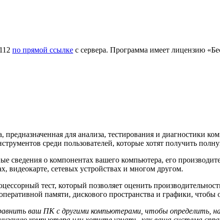
.112
по прямой ссылке
с сервера. Программа имеет лицензию «Бес
 предназначенная для анализа, тестирования и диагностики к
нструментов среди пользователей, которые хотят получить пол
ные сведения о компонентах вашего компьютера, его производит
х, видеокарте, сетевых устройствах и многом другом.
оцессорный тест, который позволяет оценить производительность
оперативной памяти, дискового пространства и графики, чтобы 
равнить ваш ПК с другими компьютерами, чтобы определить, нас
низацию компьютера или хотите узнать, как ваша система спра