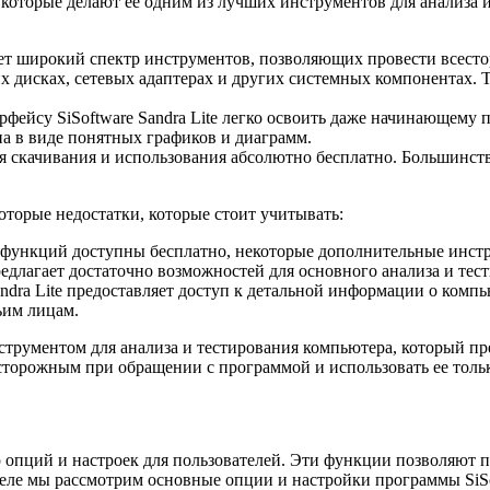
, которые делают ее одним из лучших инструментов для анализа 
гает широкий спектр инструментов, позволяющих провести всес
х дисках, сетевых адаптерах и других системных компонентах. 
фейсу SiSoftware Sandra Lite легко освоить даже начинающему
а в виде понятных графиков и диаграмм.
для скачивания и использования абсолютно бесплатно. Большинс
которые недостатки, которые стоит учитывать:
функций доступны бесплатно, некоторые дополнительные инстру
редлагает достаточно возможностей для основного анализа и тес
andra Lite предоставляет доступ к детальной информации о компь
ьим лицам.
инструментом для анализа и тестирования компьютера, который 
сторожным при обращении с программой и использовать ее тольк
р опций и настроек для пользователей. Эти функции позволяют п
ле мы рассмотрим основные опции и настройки программы SiSof