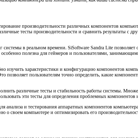
тирование производительности различных компонентов компьюте
 различные тесты производительности и сравнить результаты с др
истемы в реальном времени. SiSoftware Sandra Lite позволяет 
я особенно полезна для геймеров и пользователями, занимающи
робно изучить характеристики и конфигурацию компонентов ком
 Это позволяет пользователям точно определить, какие компоне
ыполнить различные тесты и стабильность работы системы. Множе
пользовать эти тесты для определения проблемных компонентов 
й для анализа и тестирования аппаратных компонентов компьюте
ю о своем компьютере и оптимизировать его производительност