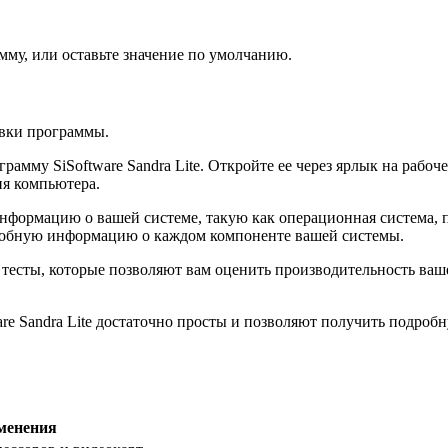
мму, или оставьте значение по умолчанию.
овки программы.
рамму SiSoftware Sandra Lite. Откройте ее через ярлык на рабо
ия компьютера.
формацию о вашей системе, такую как операционная система, пр
робную информацию о каждом компоненте вашей системы.
 и тесты, которые позволяют вам оценить производительность ваш
re Sandra Lite достаточно просты и позволяют получить подроб
менения