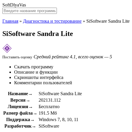
SoftDlyaVas
Главная
»
Диагностика и тестирование
»
SiSoftware Sandra Lite
SiSoftware Sandra Lite
Средний рейтинг 4.1, всего оценок — 5
Поставить оценку
Скачать программу
Описание и функции
Скриншоты интерфейса
Комментарии пользователей
Название→
SiSoftware Sandra Lite
Версия→
202131.112
Лицензия→
Бесплатно
Размер файла→
191.5 Мб
Поддержка→
Windows 7, 8, 10, 11
Разработчик→
SiSoftware