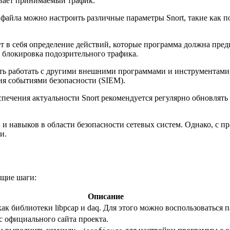
ивает принимаемый трафик.
йла можно настроить различные параметры Snort, такие как пор
т в себя определение действий, которые программа должна пре
и блокировка подозрительного трафика.
ть работать с другими внешними программами и инструментами,
ия событиями безопасности (SIEM).
печения актуальности Snort рекомендуется регулярно обновлят
й и навыков в области безопасности сетевых систем. Однако, с
и.
ющие шаги:
Описание
как библиотеки libpcap и daq. Для этого можно воспользоватьс
 с официального сайта проекта.