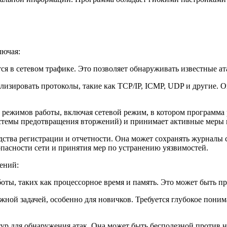
лючая:
ся в сетевом трафике. Это позволяет обнаруживать известные а
лизировать протоколы, такие как TCP/IP, ICMP, UDP и другие. 
 режимов работы, включая сетевой режим, в котором программа 
системы предотвращения вторжений) и принимает активные меры 
дства регистрации и отчетности. Она может сохранять журнал
опасности сети и принятия мер по устранению уязвимостей.
ений:
аботы, таких как процессорное время и память. Это может быть 
ожной задачей, особенно для новичков. Требуется глубокое пони
тур для обнаружения атак. Она может быть бесполезной против 