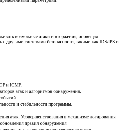
определенными параметрами.
руживать возможные атаки и вторжения, оповещая
ь с другими системами безопасности, такими как IDS/IPS и
DP и ICMP.
аторов атак и алгоритмов обнаружения.
событий.
льности и стабильности программы.
ния атак. Усовершенствования в механизме логирования.
 обновления правил обнаружения.
ащения атак, улучшение производительности.