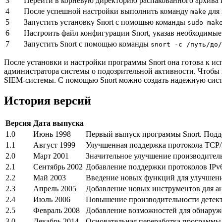
3
Перейти в корневую директорию распакованного архива
4
После успешной настройки выполнить команду
для 
make
5
Запустить установку Snort с помощью команды
sudo mak
6
Настроить файл конфигурации Snort, указав необходимы
7
Запустить Snort с помощью команды
snort -c /путь/до/
После установки и настройки программы Snort она готова к ис
администратора системы о подозрительной активности. Чтобы и
SIEM-системы. С помощью Snort можно создать надежную систе
История версий
Версия
Дата выпуска
1.0
Июнь 1998
Первый выпуск программы Snort. Подде
1.1
Август 1999
Улучшенная поддержка протокола TCP/
2.0
Март 2001
Значительное улучшение производител
2.1
Сентябрь 2002
Добавление поддержки протоколов IPv6
2.2
Май 2003
Введение новых функций для улучшени
2.3
Апрель 2005
Добавление новых инструментов для ан
2.4
Июль 2006
Повышение производительности детекто
2.5
Февраль 2008
Добавление возможностей для обнаруж
3.0
Декабрь 2014
Основательная переработка программы 