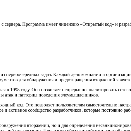
е
с сервера. Программа имеет лицензию «Открытый код» и разработ
из первоочередных задач. Каждый день компании и организации 
ументов для обнаружения и предотвращения вторжений является
ная в 1998 году. Она позволяет непрерывно анализировать сете
пы атак и паттерны поведения злоумышленников.
ходный код. Это позволяет пользователям самостоятельно настр
шое и активное сообщество разработчиков, которые постоянно 
я обнаружения вторжений, но и для определения несанкциониров
альной информации. Программа обладает гибкими настройками 