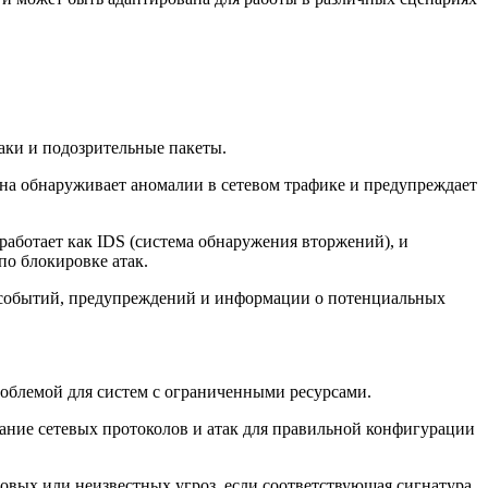
таки и подозрительные пакеты.
Она обнаруживает аномалии в сетевом трафике и предупреждает
работает как IDS (система обнаружения вторжений), и
по блокировке атак.
ы событий, предупреждений и информации о потенциальных
проблемой для систем с ограниченными ресурсами.
мание сетевых протоколов и атак для правильной конфигурации
новых или неизвестных угроз, если соответствующая сигнатура