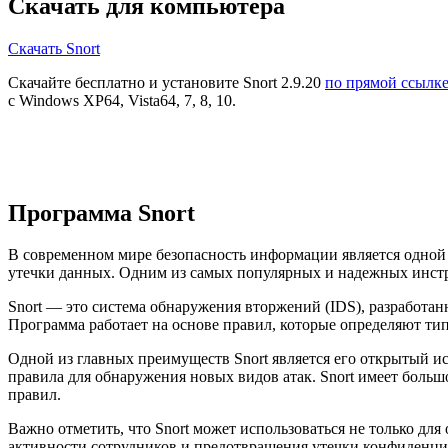
Скачать для компьютера
Скачать Snort
Скачайте бесплатно и установите Snort 2.9.20
по прямой ссылк
с Windows XP64, Vista64, 7, 8, 10.
Программа Snort
В современном мире безопасность информации является одной 
утечки данных. Одним из самых популярных и надежных инстр
Snort — это система обнаружения вторжений (IDS), разработан
Программа работает на основе правил, которые определяют ти
Одной из главных преимуществ Snort является его открытый ис
правила для обнаружения новых видов атак. Snort имеет боль
правил.
Важно отметить, что Snort может использоваться не только дл
активности сотрудников и предотвращения утечки конфиденци