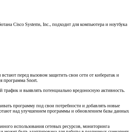
ана Cisco Systems, Inc., подходит для компьютера и ноутбука
встают перед вызовом защитить свои сети от кибератак и
 программа Snort.
вой трафик и выявлять потенциально вредоносную активность.
аивать программу под свои потребности и добавлять новые
работают над улучшением программы и обновлением базы данных
анного использования сетевых ресурсов, мониторинга
и может быть адаптирована для работы в различных сценариях