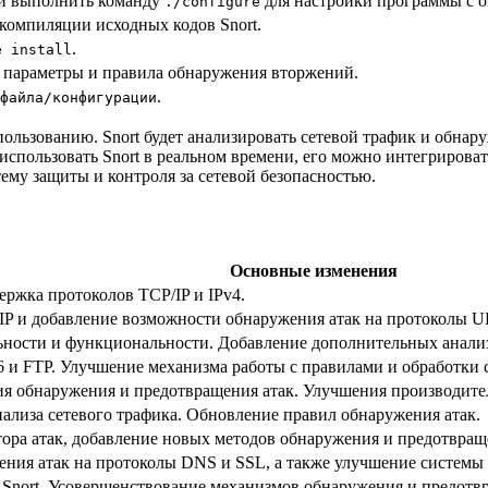
 и выполнить команду
для настройки программы с 
./configure
компиляции исходных кодов Snort.
.
e install
е параметры и правила обнаружения вторжений.
.
файла/конфигурации
пользованию. Snort будет анализировать сетевой трафик и обна
спользовать Snort в реальном времени, его можно интегрироват
му защиты и контроля за сетевой безопасностью.
Основные изменения
ржка протоколов TCP/IP и IPv4.
IP и добавление возможности обнаружения атак на протоколы U
ьности и функциональности. Добавление дополнительных анализ
 и FTP. Улучшение механизма работы с правилами и обработки 
я обнаружения и предотвращения атак. Улучшения производите
ализа сетевого трафика. Обновление правил обнаружения атак.
ра атак, добавление новых методов обнаружения и предотвраще
ения атак на протоколы DNS и SSL, а также улучшение системы
Snort. Усовершенствование механизмов обнаружения и предотвр