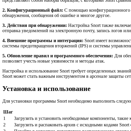
представляют собой наборы образцов, с которыми Snort сравн
2. Конфигурационный файл:
С помощью конфигурационного фа
обнаружения, сообщения об ошибке и многое другое.
3. Действия при обнаружении:
Настройка Snort также включае
отправка уведомлений на электронную почту, запись логов ил
4. Внешние программы и интеграция:
Snort имеет возможнос
системы предотвращения вторжений (IPS) и системы управлен
5. Обновление правил и программного обеспечения:
Для обес
позволяет учесть новые уязвимости и методы атак.
Настройка и использование Snort требует определенных знани
Snort может стать важным инструментом в арсенале защиты сет
Установка и использование
Для установки программы Snort необходимо выполнить следу
Шаг
1
Загрузить и установить необходимые компоненты, такие 
2
Загрузить и распаковать архив с исходными кодами Snort