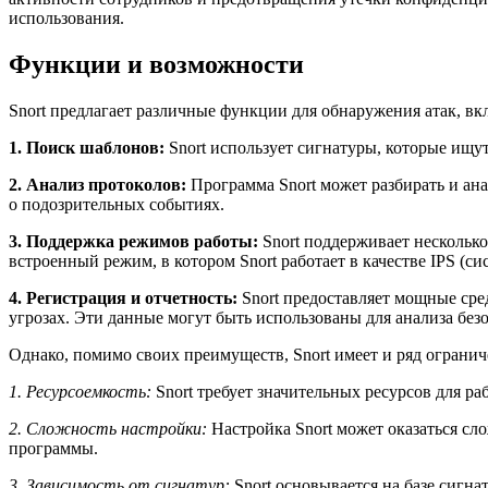
использования.
Функции и возможности
Snort предлагает различные функции для обнаружения атак, вк
1. Поиск шаблонов:
Snort использует сигнатуры, которые ищут
2. Анализ протоколов:
Программа Snort может разбирать и ана
о подозрительных событиях.
3. Поддержка режимов работы:
Snort поддерживает несколько
встроенный режим, в котором Snort работает в качестве IPS (
4. Регистрация и отчетность:
Snort предоставляет мощные сре
угрозах. Эти данные могут быть использованы для анализа без
Однако, помимо своих преимуществ, Snort имеет и ряд огранич
1. Ресурсоемкость:
Snort требует значительных ресурсов для р
2. Сложность настройки:
Настройка Snort может оказаться сл
программы.
3. Зависимость от сигнатур:
Snort основывается на базе сигна