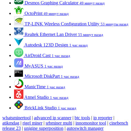
Desmos Graphing Calculator
49 минут назад
OctoPrint
49 минут назад
TP-LINK Wireless Configuration Utility
53 минуты назад
Realtek Ethernet Lan Driver
55 минут назад
Autodesk 123D Design
1 час назад
AirDroid Cast
1 час назад
MyASUS
1 час назад
Microsoft DiskPart
1 час назад
ManicTime
1 час назад
Atmel Studio
1 час назад
BrickLink Studio
1 час назад
whatsminertool
|
advanced ip scanner
|
btc tools
|
ip reporter
|
atikmdag
|
rigel miner
|
srbminer multi
|
innomonitor tool
|
cinebench
release 23
|
unigine superposition
|
autoswitch manager