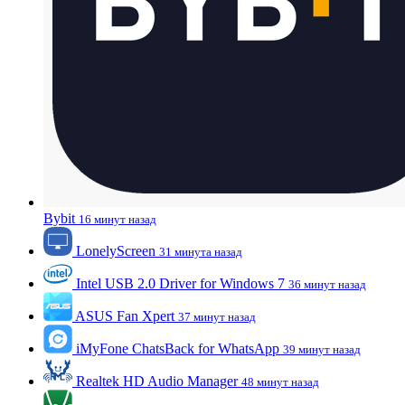
Bybit
16 минут назад
LonelyScreen
31 минута назад
Intel USB 2.0 Driver for Windows 7
36 минут назад
ASUS Fan Xpert
37 минут назад
iMyFone ChatsBack for WhatsApp
39 минут назад
Realtek HD Audio Manager
48 минут назад