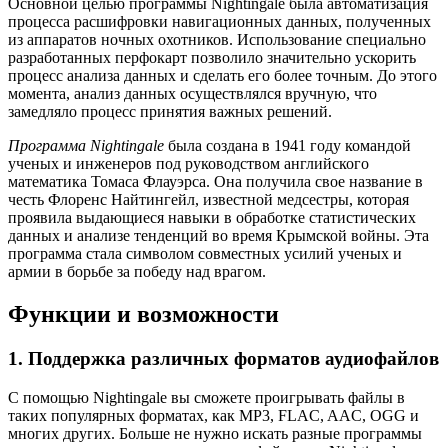
Основной целью программы Nightingale была автоматизация
процесса расшифровки навигационных данных, полученных
из аппаратов ночных охотников. Использование специально
разработанных перфокарт позволило значительно ускорить
процесс анализа данных и сделать его более точным. До этого
момента, анализ данных осуществлялся вручную, что
замедляло процесс принятия важных решений.
Программа Nightingale
была создана в 1941 году командой
ученых и инженеров под руководством английского
математика Томаса Флауэрса. Она получила свое название в
честь Флоренс Найтингейл, известной медсестры, которая
проявила выдающиеся навыки в обработке статистических
данных и анализе тенденций во время Крымской войны. Эта
программа стала символом совместных усилий ученых и
армии в борьбе за победу над врагом.
Функции и возможности
1. Поддержка различных форматов аудиофайлов
С помощью Nightingale вы сможете проигрывать файлы в
таких популярных форматах, как MP3, FLAC, AAC, OGG и
многих других. Больше не нужно искать разные программы