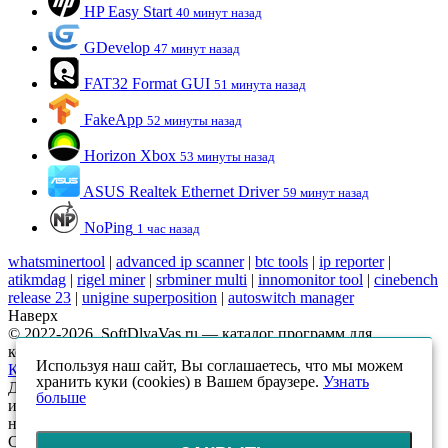
HP Easy Start
40 минут назад
GDevelop
47 минут назад
FAT32 Format GUI
51 минута назад
FakeApp
52 минуты назад
Horizon Xbox
53 минуты назад
ASUS Realtek Ethernet Driver
59 минут назад
NoPing
1 час назад
whatsminertool
|
advanced ip scanner
|
btc tools
|
ip reporter
|
atikmdag
|
rigel miner
|
srbminer multi
|
innomonitor tool
|
cinebench
release 23
|
unigine superposition
|
autoswitch manager
Наверх
© 2022-2026, SoftDlyaVas.ru — каталог программ для
компьютера.
Политика обработки персональных данных
.
Используя наш сайт, Вы соглашаетесь, что мы можем
Карта сайта
хранить куки (cookies) в Вашем браузере.
Узнать
Данный интернет-сайт носит исключительно
больше
информационный характер и ни при каких условиях
не является публичной офертой, определяемой положениями
Статьи 437 (2) ГК РФ