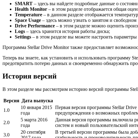
SMART
– здесь вы найдете подробные данные о состоян
Health Monitor
– в этом разделе отображается общая оце
Temperature
– в данном разделе отображается температур
Space Usage
– здесь можно узнать о занятом и свободном 
Drive Performance
– в этом разделе можно оценить произ
Logs
– здесь хранится история работы диска;
Settings
– в этом разделе вы можете настроить параметры
Программа Stellar Drive Monitor также предоставляет возможно
Теперь вы знаете, как установить и использовать программу St
предотвратить потерю данных и своевременно обнаружить про
История версий
В этом разделе мы рассмотрим историю версий программы Stell
Версия
Дата выпуска
10 января 2015
Первая версия программы Stellar Driv
1.0
года
предупреждения о возможных проблем
5 марта 2016
Данная версия программы включила р
2.0
года
систем и новый пользовательский инт
20 сентября
В третьей версии программы была доб
3.0
2017 года
стабильность и производительность п