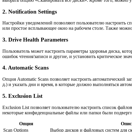
выбрать опцию «Сканировать все диски». Кроме того, можно у
2. Notification Settings
Настройки уведомлений позволяют пользователю настроить сп
или простое всплывающее окно на рабочем столе. Также можн
3. Drive Health Parameters
Пользователь может настроить параметры здоровья диска, кот
ошибок чтения/записи и другие, и установить критическое знач
4. Automatic Scans
Опция Automatic Scans позволяет настроить автоматический за
д.) и указать дни и время, в которые должно выполняться авто
5. Exclusion List
Exclusion List позволяет пользователю настроить список файло
некоторые конфиденциальные файлы или папки были подвергнут
Опция
Опис
Scan Options
Выбор дисков и файловых систем для с