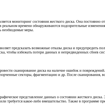
вляется мониторинг состояния жесткого диска. Она постоянно от
ли в реальном времени обнаруживаются подозрительные изменени
ь необходимые меры.
зволяет предсказать возможные отказы диска и предупредить пол
ска, чтобы избежать потери данных и непредвиденных сбоев си
вести сканирование диска на наличие ошибок и повреждений. S
орченные секторы, фрагментацию и др. После сканирования, вс
т графическое представление данных о состоянии жесткого диска.
й или требуется какое-либо вмешательство. Также в программе 