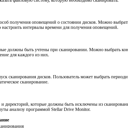
казать файловую систему, которую необходимо сканировать.
особ получения оповещений о состоянии дисков. Можно выбрат
о настроить интервалы времени для получения оповещений.
орые должны быть учтены при сканировании. Можно выбрать конк
ение для каждого из них.
пуск сканирования дисков. Пользователь может выбрать периоди
матическое сканирование.
в и директорий, которые должны быть исключены из сканирования
ы анализу программой Stellar Drive Monitor.
ание
канирования