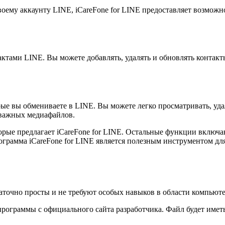
воему аккаунту LINE, iCareFone for LINE предоставляет возмож
ктами LINE. Вы можете добавлять, удалять и обновлять контакты
ые вы обмениваете в LINE. Вы можете легко просматривать, уда
 важных медиафайлов.
торые предлагает iCareFone for LINE. Остальные функции вклю
рограмма iCareFone for LINE является полезным инструментом для
таточно просты и не требуют особых навыков в области компьют
программы с официального сайта разработчика. Файл будет имет