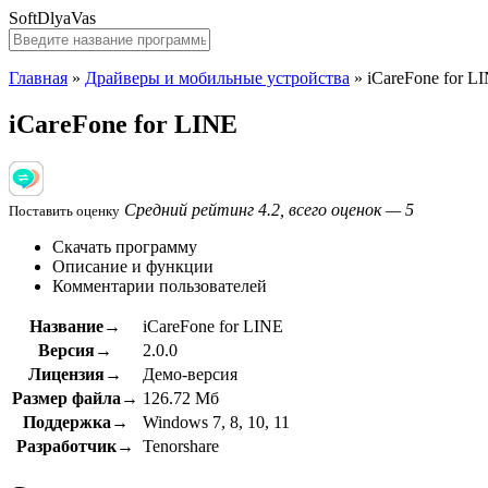
SoftDlyaVas
Главная
»
Драйверы и мобильные устройства
»
iCareFone for L
iCareFone for LINE
Средний рейтинг 4.2, всего оценок — 5
Поставить оценку
Скачать программу
Описание и функции
Комментарии пользователей
Название→
iCareFone for LINE
Версия→
2.0.0
Лицензия→
Демо-версия
Размер файла→
126.72 Мб
Поддержка→
Windows 7, 8, 10, 11
Разработчик→
Tenorshare