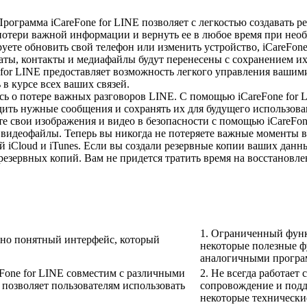
рограмма iCareFone for LINE позволяет с легкостью создавать 
 потери важной информации и вернуть ее в любое время при нео
ете обновить свой телефон или изменить устройство, iCareFon
чаты, контакты и медиафайлы будут перенесены с сохранением их
 for LINE предоставляет возможность легкого управления вашим
 в курсе всех ваших связей.
сь о потере важных разговоров LINE. С помощью iCareFone for 
дить нужные сообщения и сохранять их для будущего использова
е свои изображения и видео в безопасности с помощью iCareFo
 видеофайлы. Теперь вы никогда не потеряете важные моменты 
iCloud и iTunes. Если вы создали резервные копии ваших данны
езервных копий. Вам не придется тратить время на восстановлен
1. Ограниченный функ
ивно понятный интерфейс, который
некоторые полезные ф
аналогичными програ
Fone for LINE совместим с различными
2. Не всегда работает
позволяет пользователям использовать
сопровождение и подд
некоторые технически