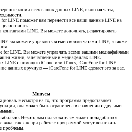
резервные копии всех ваших данных LINE, включая чаты,
бходимости.
e for LINE поможет вам перенести все ваши данные LINE на
 целостности.
и контактами LINE. Вы можете дополнять, редактировать,
LINE вы можете управлять всеми своими чатами LINE, а также
ния.
ne for LINE. Вы можете управлять всеми вашими медиафайлами
вашей жизни, запечатленные в медиафайлах LINE.
х LINE с помощью iCloud или iTunes, iCareFone for LINE
ие данных вручную — iCareFone for LINE сделает это за вас.
Минусы
ционал. Несмотря на то, что программа предоставляет
ункции, она может быть ограничена в сравнении с другими
ммами.
 стабильно. Некоторым пользователям может понадобиться
ержка, так как при работе с программой могут возникать
е проблемы.