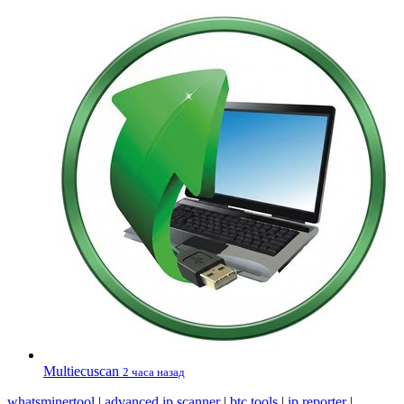
Multiecuscan
2 часа назад
whatsminertool
|
advanced ip scanner
|
btc tools
|
ip reporter
|