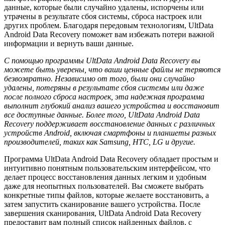
данные, которые были случайно удалены, испорчены или
утрачены в результате сбоя системы, сброса настроек или
других проблем. Благодаря передовым технологиям, UltData
Android Data Recovery поможет вам избежать потери важной
информации и вернуть ваши данные.
С помощью программы UltData Android Data Recovery вы
можете быть уверены, что ваши ценные файлы не теряются
безвозвратно. Независимо от того, были они случайно
удалены, потеряны в результате сбоя системы или даже
после полного сброса настроек, эта надежная программа
выполнит глубокий анализ вашего устройства и восстановит
все доступные данные. Более того, UltData Android Data
Recovery поддерживает восстановление данных с различных
устройств Android, включая смартфоны и планшеты разных
производителей, таких как Samsung, HTC, LG и другие.
Программа UltData Android Data Recovery обладает простым и
интуитивно понятным пользовательским интерфейсом, что
делает процесс восстановления данных легким и удобным
даже для неопытных пользователей. Вы сможете выбрать
конкретные типы файлов, которые желаете восстановить, а
затем запустить сканирование вашего устройства. После
завершения сканирования, UltData Android Data Recovery
предоставит вам полный список найденных файлов, с