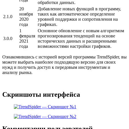
обработки данных.
20
Добавление новых функций в программу,
ноября
таких как автоматическое определение
2.1.0
2020
уровней поддержки и сопротивления на
года
графиках.
1
Основное обновление с новым алгоритмом
февраля
прогнозирования тенденций на основе
3.0.0
2021
исторических данных и расширенными
года
возможностями настройки графиков.
Ознакомившись с историей версий программы TrendSpider, вы
можете выбрать наиболее подходящую версию для своих
нужд и получить доступ к передовым инструментам и
анализу рынка.
Скриншоты интерфейса
Комментарии пользователей