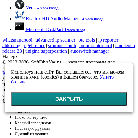
Vectr
4 часа назад
Realtek HD Audio Manager
4 часа назад
Microsoft DiskPart
4 часа назад
whatsminertool
|
advanced ip scanner
|
btc tools
|
ip reporter
|
atikmdag
|
rigel miner
|
srbminer multi
|
innomonitor tool
|
cinebench
release 23
|
unigine superposition
|
autoswitch manager
Наверх
© 2022-2026, SoftDlyaVas.ru — каталог программ для
компьютера.
Политика обработки персональных данных
.
Используя наш сайт, Вы соглашаетесь, что мы можем
Карта сайта
хранить куки (cookies) в Вашем браузере.
Узнать
Данный интернет-сайт носит исключительно
больше
информационный характер и ни при каких условиях
не является публичной офертой, определяемой положениями
Статьи 437 (2) ГК РФ
ЗАКРЫТЬ
Оцените!
Ужасный софт
Плохо, но терпимо
Крепкий середнячок
Посоветую друзьям
Лучший из лучших