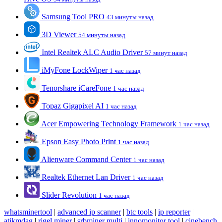
Samsung Tool PRO
43 минуты назад
3D Viewer
54 минуты назад
Intel Realtek ALC Audio Driver
57 минут назад
iMyFone LockWiper
1 час назад
Tenorshare iCareFone
1 час назад
Topaz Gigapixel AI
1 час назад
Acer Empowering Technology Framework
1 час назад
Epson Easy Photo Print
1 час назад
Alienware Command Center
1 час назад
Realtek Ethernet Lan Driver
1 час назад
Slider Revolution
1 час назад
whatsminertool
|
advanced ip scanner
|
btc tools
|
ip reporter
|
atikmdag
|
rigel miner
|
srbminer multi
|
innomonitor tool
|
cinebench