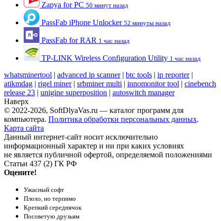
Zapya for PC
50 минут назад
PassFab iPhone Unlocker
52 минуты назад
PassFab for RAR
1 час назад
TP-LINK Wireless Configuration Utility
1 час назад
whatsminertool
|
advanced ip scanner
|
btc tools
|
ip reporter
|
atikmdag
|
rigel miner
|
srbminer multi
|
innomonitor tool
|
cinebench
release 23
|
unigine superposition
|
autoswitch manager
Наверх
© 2022-2026, SoftDlyaVas.ru — каталог программ для
компьютера.
Политика обработки персональных данных
.
Карта сайта
Данный интернет-сайт носит исключительно
информационный характер и ни при каких условиях
не является публичной офертой, определяемой положениями
Статьи 437 (2) ГК РФ
Оцените!
Ужасный софт
Плохо, но терпимо
Крепкий середнячок
Посоветую друзьям