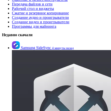
Передача файлов и сети
Рабочий стол и виджеты
Сжатие и резервное копирование
Создание аудио и проигрыватели
Создание видео и проигрыватели
Программы для майнинга
Недавно скачали
Samsung SideSync
4 минуты назад