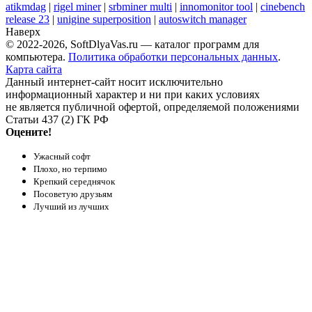
atikmdag
|
rigel miner
|
srbminer multi
|
innomonitor tool
|
cinebench
release 23
|
unigine superposition
|
autoswitch manager
Наверх
© 2022-2026, SoftDlyaVas.ru — каталог программ для
компьютера.
Политика обработки персональных данных
.
Карта сайта
Данный интернет-сайт носит исключительно
информационный характер и ни при каких условиях
не является публичной офертой, определяемой положениями
Статьи 437 (2) ГК РФ
Оцените!
Ужасный софт
Плохо, но терпимо
Крепкий середнячок
Посоветую друзьям
Лучший из лучших