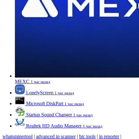
MEXC
1 час назад
LonelyScreen
1 час назад
Microsoft DiskPart
1 час назад
Startup Sound Changer
1 час назад
Realtek HD Audio Manager
1 час назад
whatsminertool
|
advanced ip scanner
|
btc tools
|
ip reporter
|