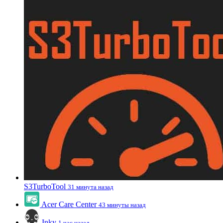
S3TurboTool
31 минута назад
Acer Care Center
43 минуты назад
Inky
1 час назад