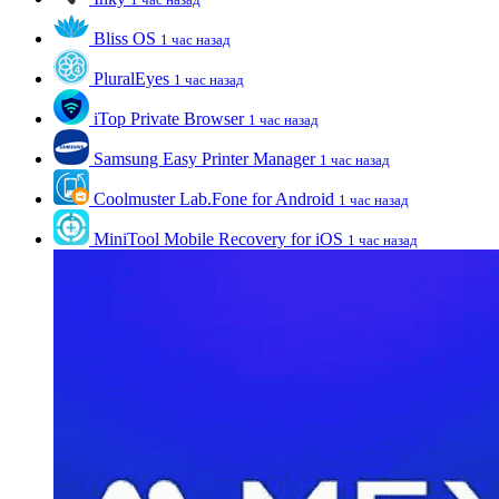
Bliss OS
1 час назад
PluralEyes
1 час назад
iTop Private Browser
1 час назад
Samsung Easy Printer Manager
1 час назад
Coolmuster Lab.Fone for Android
1 час назад
MiniTool Mobile Recovery for iOS
1 час назад