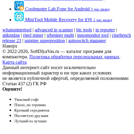
Coolmuster Lab.Fone for Android
1 час назад
MiniTool Mobile Recovery for iOS
1 час назад
whatsminertool
|
advanced ip scanner
|
btc tools
|
ip reporter
|
atikmdag
|
rigel miner
|
srbminer multi
|
innomonitor tool
|
cinebench
release 23
|
unigine superposition
|
autoswitch manager
Наверх
© 2022-2026, SoftDlyaVas.ru — каталог программ для
компьютера.
Политика обработки персональных данных
.
Карта сайта
Данный интернет-сайт носит исключительно
информационный характер и ни при каких условиях
не является публичной офертой, определяемой положениями
Статьи 437 (2) ГК РФ
Оцените!
Ужасный софт
Плохо, но терпимо
Крепкий середнячок
Посоветую друзьям
Лучший из лучших