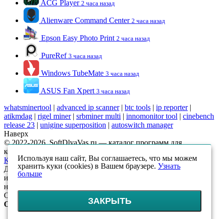
ACG Player
2 часа назад
Alienware Command Center
2 часа назад
Epson Easy Photo Print
2 часа назад
PureRef
3 часа назад
Windows TubeMate
3 часа назад
ASUS Fan Xpert
3 часа назад
whatsminertool
|
advanced ip scanner
|
btc tools
|
ip reporter
|
atikmdag
|
rigel miner
|
srbminer multi
|
innomonitor tool
|
cinebench
release 23
|
unigine superposition
|
autoswitch manager
Наверх
© 2022-2026, SoftDlyaVas.ru — каталог программ для
компьютера.
Политика обработки персональных данных
.
Используя наш сайт, Вы соглашаетесь, что мы можем
Карта сайта
хранить куки (cookies) в Вашем браузере.
Узнать
Данный интернет-сайт носит исключительно
больше
информационный характер и ни при каких условиях
не является публичной офертой, определяемой положениями
Статьи 437 (2) ГК РФ
ЗАКРЫТЬ
Оцените!