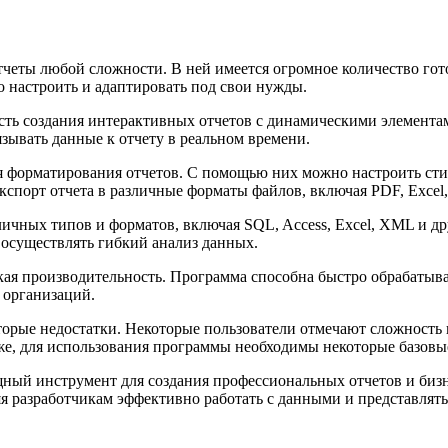
отчеты любой сложности. В ней имеется огромное количество гот
о настроить и адаптировать под свои нужды.
сть создания интерактивных отчетов с динамическими элемента
зывать данные к отчету в реальном времени.
 форматирования отчетов. С помощью них можно настроить стил
спорт отчета в различные форматы файлов, включая PDF, Excel,
азличных типов и форматов, включая SQL, Access, Excel, XML и
 осуществлять гибкий анализ данных.
окая производительность. Программа способна быстро обрабатыв
 организаций.
оторые недостатки. Некоторые пользователи отмечают сложность
, для использования программы необходимы некоторые базовые
ощный инструмент для создания профессиональных отчетов и би
я разработчикам эффективно работать с данными и представлят