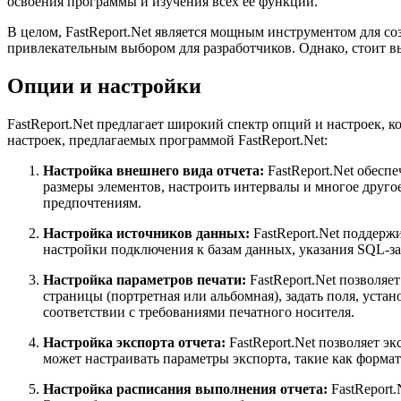
освоения программы и изучения всех ее функций.
В целом, FastReport.Net является мощным инструментом для соз
привлекательным выбором для разработчиков. Однако, стоит вы
Опции и настройки
FastReport.Net предлагает широкий спектр опций и настроек, 
настроек, предлагаемых программой FastReport.Net:
Настройка внешнего вида отчета:
FastReport.Net обесп
размеры элементов, настроить интервалы и многое друго
предпочтениям.
Настройка источников данных:
FastReport.Net поддерж
настройки подключения к базам данных, указания SQL-зап
Настройка параметров печати:
FastReport.Net позволяет
страницы (портретная или альбомная), задать поля, уста
соответствии с требованиями печатного носителя.
Настройка экспорта отчета:
FastReport.Net позволяет э
может настраивать параметры экспорта, такие как формат
Настройка расписания выполнения отчета:
FastReport.