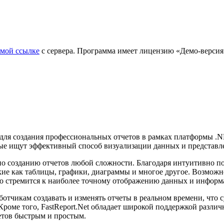
ямой ссылке
с сервера. Программа имеет лицензию «Демо-версия» 
 для создания профессиональных отчетов в рамках платформы .NE
рые ищут эффективный способ визуализации данных и представ
о созданию отчетов любой сложности. Благодаря интуитивно по
акие как таблицы, графики, диаграммы и многое другое. Возможн
кто стремится к наиболее точному отображению данных и информ
аботчикам создавать и изменять отчеты в реальном времени, что
Кроме того, FastReport.Net обладает широкой поддержкой разли
четов быстрым и простым.