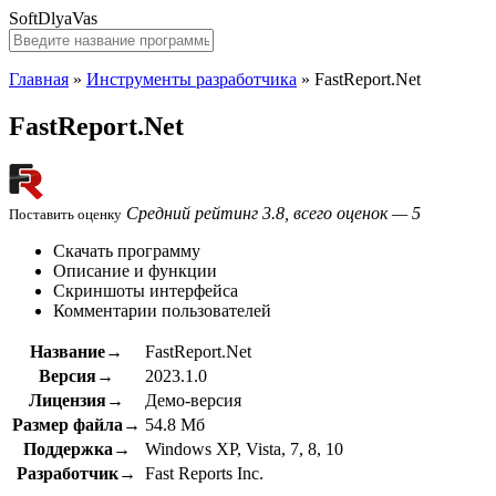
SoftDlyaVas
Главная
»
Инструменты разработчика
»
FastReport.Net
FastReport.Net
Средний рейтинг 3.8, всего оценок — 5
Поставить оценку
Скачать программу
Описание и функции
Скриншоты интерфейса
Комментарии пользователей
Название→
FastReport.Net
Версия→
2023.1.0
Лицензия→
Демо-версия
Размер файла→
54.8 Мб
Поддержка→
Windows XP, Vista, 7, 8, 10
Разработчик→
Fast Reports Inc.