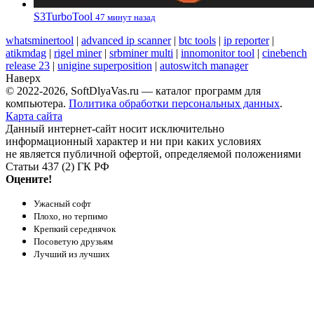
S3TurboTool
47 минут назад
whatsminertool
|
advanced ip scanner
|
btc tools
|
ip reporter
|
atikmdag
|
rigel miner
|
srbminer multi
|
innomonitor tool
|
cinebench
release 23
|
unigine superposition
|
autoswitch manager
Наверх
© 2022-2026, SoftDlyaVas.ru — каталог программ для
компьютера.
Политика обработки персональных данных
.
Карта сайта
Данный интернет-сайт носит исключительно
информационный характер и ни при каких условиях
не является публичной офертой, определяемой положениями
Статьи 437 (2) ГК РФ
Оцените!
Ужасный софт
Плохо, но терпимо
Крепкий середнячок
Посоветую друзьям
Лучший из лучших