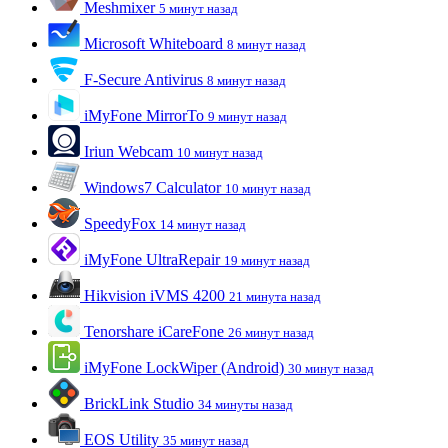
Meshmixer
5 минут назад
Microsoft Whiteboard
8 минут назад
F-Secure Antivirus
8 минут назад
iMyFone MirrorTo
9 минут назад
Iriun Webcam
10 минут назад
Windows7 Calculator
10 минут назад
SpeedyFox
14 минут назад
iMyFone UltraRepair
19 минут назад
Hikvision iVMS 4200
21 минута назад
Tenorshare iCareFone
26 минут назад
iMyFone LockWiper (Android)
30 минут назад
BrickLink Studio
34 минуты назад
EOS Utility
35 минут назад