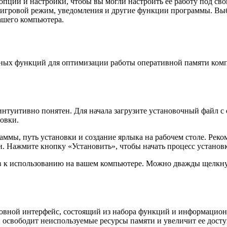
опции и настройки, чтобы вы могли настроить ее работу под св
игровой режим, уведомления и другие функции программы. Выб
ашего компьютера.
зных функций для оптимизации работы оперативной памяти комп
нтуитивно понятен. Для начала загрузите установочный файл с о
новки.
ммы, путь установки и создание ярлыка на рабочем столе. Реко
. Нажмите кнопку «Установить», чтобы начать процесс установ
ов к использованию на вашем компьютере. Можно дважды щелкнут
новной интерфейс, состоящий из набора функций и информацион
освободит неиспользуемые ресурсы памяти и увеличит ее досту