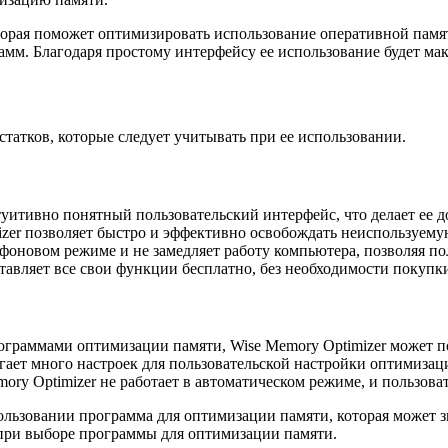
оторая поможет оптимизировать использование оперативной памя
рамм. Благодаря простому интерфейсу ее использование будет м
статков, которые следует учитывать при ее использовании.
уитивно понятный пользовательский интерфейс, что делает ее д
zer позволяет быстро и эффективно освобождать неиспользуему
фоновом режиме и не замедляет работу компьютера, позволяя по
ставляет все свои функции бесплатно, без необходимости покуп
граммами оптимизации памяти, Wise Memory Optimizer может п
ает много настроек для пользовательской настройки оптимизац
ry Optimizer не работает в автоматическом режиме, и пользов
пользовании программа для оптимизации памяти, которая может 
ь при выборе программы для оптимизации памяти.