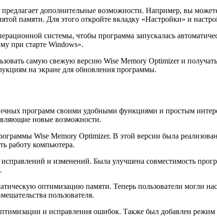
 предлагает дополнительные возможности. Например, вы может
ятой памяти. Для этого откройте вкладку «Настройки» и настр
операционной системы, чтобы программа запускалась автоматич
му при старте Windows».
ьзовать самую свежую версию Wise Memory Optimizer и получат
рукциям на экране для обновления программы.
огичных программ своими удобными функциями и простым интерф
авляющие новые возможности.
 программы Wise Memory Optimizer. В этой версии была реализо
ть работу компьютера.
ных исправлений и изменений. Была улучшена совместимость про
.
матическую оптимизацию памяти. Теперь пользователи могли на
мешательства пользователя.
 оптимизации и исправления ошибок. Также был добавлен режим 