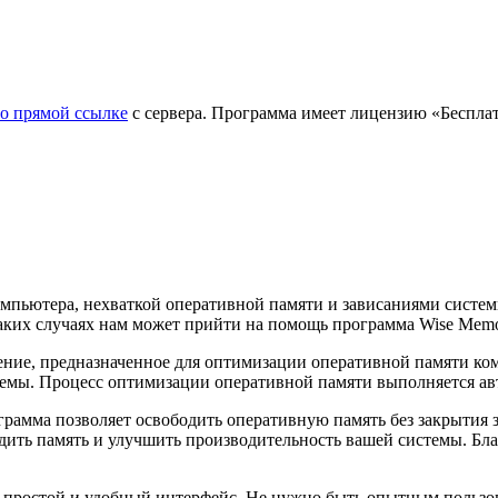
о прямой ссылке
с сервера. Программа имеет лицензию «Бесплатн
омпьютера, нехваткой оперативной памяти и зависаниями систе
ких случаях нам может прийти на помощь программа Wise Memor
ение, предназначенное для оптимизации оперативной памяти ком
емы. Процесс оптимизации оперативной памяти выполняется авт
ограмма позволяет освободить оперативную память без закрытия
дить память и улучшить производительность вашей системы. Бла
 простой и удобный интерфейс. Не нужно быть опытным пользов