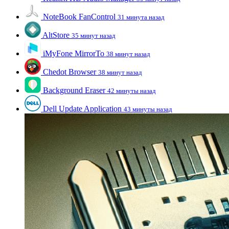
NoteBook FanControl
31 минута назад
AltStore
35 минут назад
iMyFone MirrorTo
38 минут назад
Chedot Browser
38 минут назад
Background Eraser
42 минуты назад
Dell Update Application
43 минуты назад