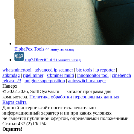
ElphaPex Tools
44 минуты назад
mp3DirectCut
51 минута назад
whatsminertool
|
advanced ip scanner
|
btc tools
|
ip reporter
|
atikmdag
|
rigel miner
|
srbminer multi
|
innomonitor tool
|
cinebench
release 23
|
unigine superposition
|
autoswitch manager
Наверх
© 2022-2026, SoftDlyaVas.ru — каталог программ для
компьютера.
Политика обработки персональных данных
.
Карта сайта
Данный интернет-сайт носит исключительно
информационный характер и ни при каких условиях
не является публичной офертой, определяемой положениями
Статьи 437 (2) ГК РФ
Оцените!