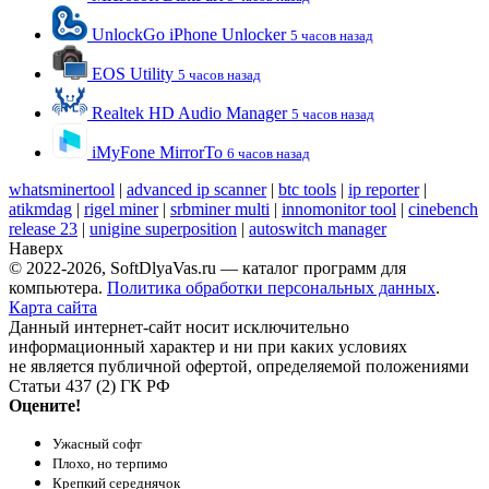
UnlockGo iPhone Unlocker
5 часов назад
EOS Utility
5 часов назад
Realtek HD Audio Manager
5 часов назад
iMyFone MirrorTo
6 часов назад
whatsminertool
|
advanced ip scanner
|
btc tools
|
ip reporter
|
atikmdag
|
rigel miner
|
srbminer multi
|
innomonitor tool
|
cinebench
release 23
|
unigine superposition
|
autoswitch manager
Наверх
© 2022-2026, SoftDlyaVas.ru — каталог программ для
компьютера.
Политика обработки персональных данных
.
Карта сайта
Данный интернет-сайт носит исключительно
информационный характер и ни при каких условиях
не является публичной офертой, определяемой положениями
Статьи 437 (2) ГК РФ
Оцените!
Ужасный софт
Плохо, но терпимо
Крепкий середнячок