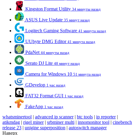
Kingston Format Utility
34 минуты назад
ASUS Live Update
35 минут назад
Logitech Gaming Software
41 минута назад
UUbyte DMG Editor
41 минута назад
PdaNet
44 минуты назад
Serato DJ Lite
48 минут назад
Camera for Windows 10
51 минута назад
GDevelop
1 час назад
FAT32 Format GUI
1 час назад
FakeApp
1 час назад
whatsminertool
|
advanced ip scanner
|
btc tools
|
ip reporter
|
atikmdag
|
rigel miner
|
srbminer multi
|
innomonitor tool
|
cinebench
release 23
|
unigine superposition
|
autoswitch manager
Наверх