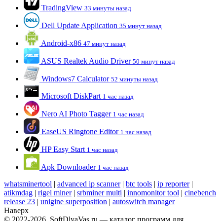
TradingView
33 минуты назад
Dell Update Application
35 минут назад
Android-x86
47 минут назад
ASUS Realtek Audio Driver
50 минут назад
Windows7 Calculator
52 минуты назад
Microsoft DiskPart
1 час назад
Nero AI Photo Tagger
1 час назад
EaseUS Ringtone Editor
1 час назад
HP Easy Start
1 час назад
Apk Downloader
1 час назад
whatsminertool
|
advanced ip scanner
|
btc tools
|
ip reporter
|
atikmdag
|
rigel miner
|
srbminer multi
|
innomonitor tool
|
cinebench
release 23
|
unigine superposition
|
autoswitch manager
Наверх
© 2022-2026, SoftDlyaVas.ru — каталог программ для