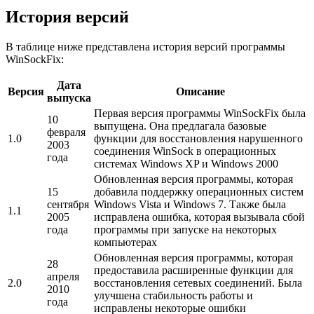
История версий
В таблице ниже представлена история версий программы
WinSockFix:
Дата
Версия
Описание
выпуска
Первая версия программы WinSockFix была
10
выпущена. Она предлагала базовые
февраля
1.0
функции для восстановления нарушенного
2003
соединения WinSock в операционных
года
системах Windows XP и Windows 2000
Обновленная версия программы, которая
15
добавила поддержку операционных систем
сентября
Windows Vista и Windows 7. Также была
1.1
2005
исправлена ошибка, которая вызывала сбой
года
программы при запуске на некоторых
компьютерах
Обновленная версия программы, которая
28
предоставила расширенные функции для
апреля
2.0
восстановления сетевых соединений. Была
2010
улучшена стабильность работы и
года
исправлены некоторые ошибки