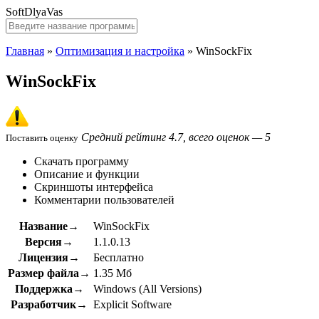
SoftDlyaVas
Главная
»
Оптимизация и настройка
»
WinSockFix
WinSockFix
Средний рейтинг 4.7, всего оценок — 5
Поставить оценку
Скачать программу
Описание и функции
Скриншоты интерфейса
Комментарии пользователей
Название→
WinSockFix
Версия→
1.1.0.13
Лицензия→
Бесплатно
Размер файла→
1.35 Мб
Поддержка→
Windows (All Versions)
Разработчик→
Explicit Software