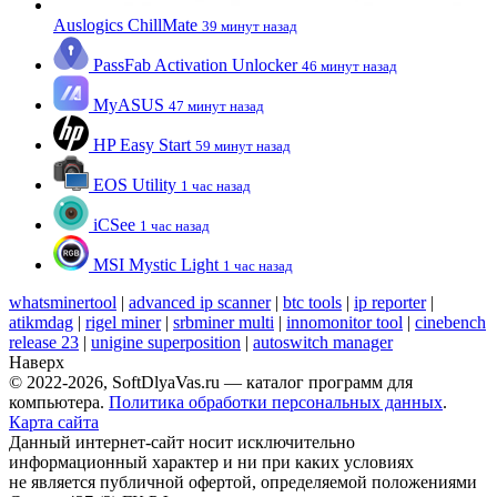
Auslogics ChillMate
39 минут назад
PassFab Activation Unlocker
46 минут назад
MyASUS
47 минут назад
HP Easy Start
59 минут назад
EOS Utility
1 час назад
iCSee
1 час назад
MSI Mystic Light
1 час назад
whatsminertool
|
advanced ip scanner
|
btc tools
|
ip reporter
|
atikmdag
|
rigel miner
|
srbminer multi
|
innomonitor tool
|
cinebench
release 23
|
unigine superposition
|
autoswitch manager
Наверх
© 2022-2026, SoftDlyaVas.ru — каталог программ для
компьютера.
Политика обработки персональных данных
.
Карта сайта
Данный интернет-сайт носит исключительно
информационный характер и ни при каких условиях
не является публичной офертой, определяемой положениями