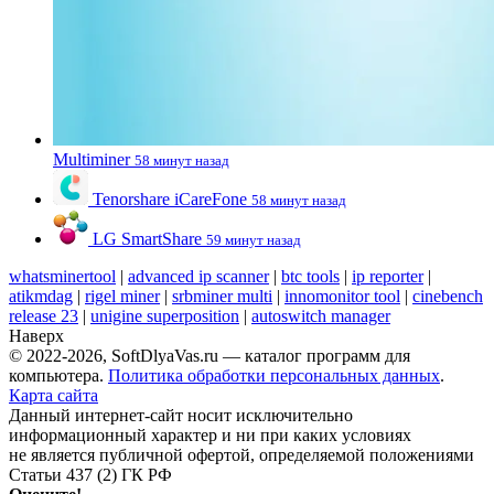
Multiminer
58 минут назад
Tenorshare iCareFone
58 минут назад
LG SmartShare
59 минут назад
whatsminertool
|
advanced ip scanner
|
btc tools
|
ip reporter
|
atikmdag
|
rigel miner
|
srbminer multi
|
innomonitor tool
|
cinebench
release 23
|
unigine superposition
|
autoswitch manager
Наверх
© 2022-2026, SoftDlyaVas.ru — каталог программ для
компьютера.
Политика обработки персональных данных
.
Карта сайта
Данный интернет-сайт носит исключительно
информационный характер и ни при каких условиях
не является публичной офертой, определяемой положениями
Статьи 437 (2) ГК РФ