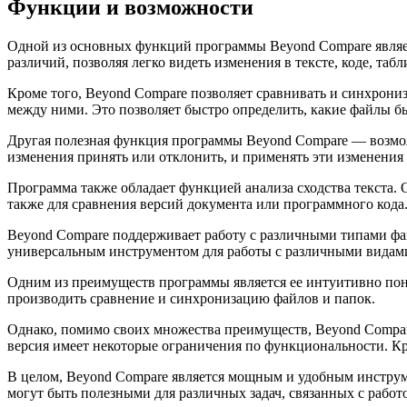
Функции и возможности
Одной из основных функций программы Beyond Compare являет
различий, позволяя легко видеть изменения в тексте, коде, таб
Кроме того, Beyond Compare позволяет сравнивать и синхрони
между ними. Это позволяет быстро определить, какие файлы б
Другая полезная функция программы Beyond Compare — возмож
изменения принять или отклонить, и применять эти изменени
Программа также обладает функцией анализа сходства текста. О
также для сравнения версий документа или программного кода
Beyond Compare поддерживает работу с различными типами фай
универсальным инструментом для работы с различными видам
Одним из преимуществ программы является ее интуитивно пон
производить сравнение и синхронизацию файлов и папок.
Однако, помимо своих множества преимуществ, Beyond Compare
версия имеет некоторые ограничения по функциональности. Кр
В целом, Beyond Compare является мощным и удобным инструм
могут быть полезными для различных задач, связанных с работ