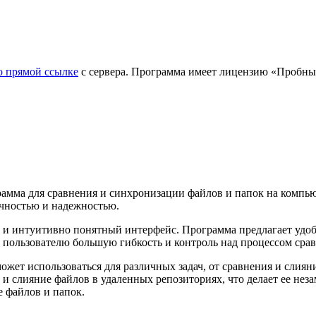
о прямой ссылке
с сервера. Программа имеет лицензию «Пробный п
мма для сравнения и синхронизации файлов и папок на компью
очностью и надежностью.
 и интуитивно понятный интерфейс. Программа предлагает удоб
т пользователю большую гибкость и контроль над процессом сра
жет использоваться для различных задач, от сравнения и слия
и слияние файлов в удаленных репозиториях, что делает ее не
е файлов и папок.