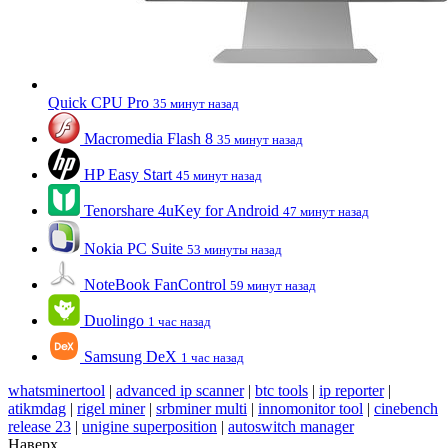
Quick CPU Pro
35 минут назад
Macromedia Flash 8
35 минут назад
HP Easy Start
45 минут назад
Tenorshare 4uKey for Android
47 минут назад
Nokia PC Suite
53 минуты назад
NoteBook FanControl
59 минут назад
Duolingo
1 час назад
Samsung DeX
1 час назад
whatsminertool
|
advanced ip scanner
|
btc tools
|
ip reporter
|
atikmdag
|
rigel miner
|
srbminer multi
|
innomonitor tool
|
cinebench
release 23
|
unigine superposition
|
autoswitch manager
Наверх