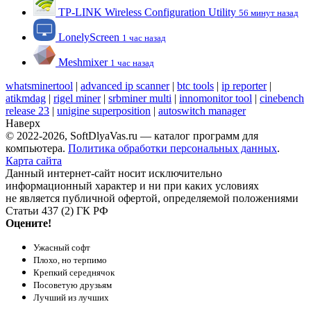
TP-LINK Wireless Configuration Utility
56 минут назад
LonelyScreen
1 час назад
Meshmixer
1 час назад
whatsminertool
|
advanced ip scanner
|
btc tools
|
ip reporter
|
atikmdag
|
rigel miner
|
srbminer multi
|
innomonitor tool
|
cinebench
release 23
|
unigine superposition
|
autoswitch manager
Наверх
© 2022-2026, SoftDlyaVas.ru — каталог программ для
компьютера.
Политика обработки персональных данных
.
Карта сайта
Данный интернет-сайт носит исключительно
информационный характер и ни при каких условиях
не является публичной офертой, определяемой положениями
Статьи 437 (2) ГК РФ
Оцените!
Ужасный софт
Плохо, но терпимо
Крепкий середнячок
Посоветую друзьям
Лучший из лучших