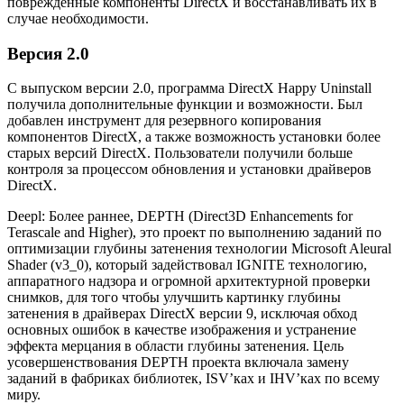
поврежденные компоненты DirectX и восстанавливать их в
случае необходимости.
Версия 2.0
С выпуском версии 2.0, программа DirectX Happy Uninstall
получила дополнительные функции и возможности. Был
добавлен инструмент для резервного копирования
компонентов DirectX, а также возможность установки более
старых версий DirectX. Пользователи получили больше
контроля за процессом обновления и установки драйверов
DirectX.
Deepl: Более раннее, DEPTH (Direct3D Enhancements for
Terascale and Higher), это проект по выполнению заданий по
оптимизации глубины затенения технологии Microsoft Aleural
Shader (v3_0), который задействовал IGNITE технологию,
аппаратного надзора и огромной архитектурной проверки
снимков, для того чтобы улучшить картинку глубины
затенения в драйверах DirectX версии 9, исключая обход
основных ошибок в качестве изображения и устранение
эффекта мерцания в области глубины затенения. Цель
усовершенствования DEPTH проекта включала замену
заданий в фабриках библиотек, ISV’ках и IHV’ках по всему
миру.