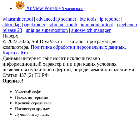
XnView Portable
5 часов назад
whatsminertool
|
advanced ip scanner
|
btc tools
|
ip reporter
|
atikmdag
|
rigel miner
|
srbminer multi
|
innomonitor tool
|
cinebench
release 23
|
unigine superposition
|
autoswitch manager
Наверх
© 2022-2026, SoftDlyaVas.ru — каталог программ для
компьютера.
Политика обработки персональных данных
.
Карта сайта
Данный интернет-сайт носит исключительно
информационный характер и ни при каких условиях
не является публичной офертой, определяемой положениями
Статьи 437 (2) ГК РФ
Оцените!
Ужасный софт
Плохо, но терпимо
Крепкий середнячок
Посоветую друзьям
Лучший из лучших