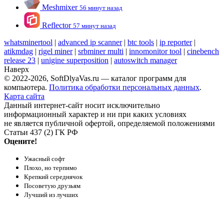
Meshmixer
56 минут назад
Reflector
57 минут назад
whatsminertool
|
advanced ip scanner
|
btc tools
|
ip reporter
|
atikmdag
|
rigel miner
|
srbminer multi
|
innomonitor tool
|
cinebench
release 23
|
unigine superposition
|
autoswitch manager
Наверх
© 2022-2026, SoftDlyaVas.ru — каталог программ для
компьютера.
Политика обработки персональных данных
.
Карта сайта
Данный интернет-сайт носит исключительно
информационный характер и ни при каких условиях
не является публичной офертой, определяемой положениями
Статьи 437 (2) ГК РФ
Оцените!
Ужасный софт
Плохо, но терпимо
Крепкий середнячок
Посоветую друзьям
Лучший из лучших