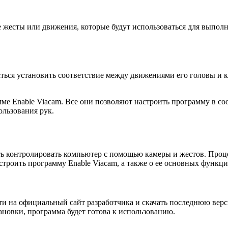
е жесты или движения, которые будут использоваться для выпо
ться установить соответствие между движениями его головы и 
мме Enable Viacam. Все они позволяют настроить программу в с
льзования рук.
ть контролировать компьютер с помощью камеры и жестов. Проц
астроить программу Enable Viacam, а также о ее основных функц
ти на официальный сайт разработчика и скачать последнюю вер
ановки, программа будет готова к использованию.