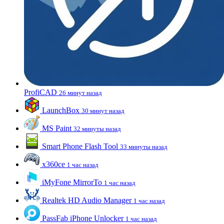
ProfiCAD
26 минут назад
LaunchBox
30 минут назад
MS Paint
32 минуты назад
Smart Phone Flash Tool
33 минуты назад
x360ce
1 час назад
iMyFone MirrorTo
1 час назад
Realtek HD Audio Manager
1 час назад
PassFab iPhone Unlocker
1 час назад