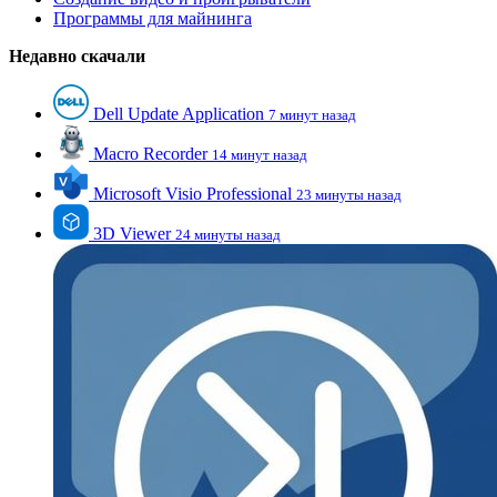
Программы для майнинга
Недавно скачали
Dell Update Application
7 минут назад
Macro Recorder
14 минут назад
Microsoft Visio Professional
23 минуты назад
3D Viewer
24 минуты назад