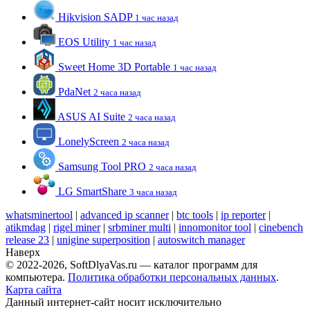
Hikvision SADP
1 час назад
EOS Utility
1 час назад
Sweet Home 3D Portable
1 час назад
PdaNet
2 часа назад
ASUS AI Suite
2 часа назад
LonelyScreen
2 часа назад
Samsung Tool PRO
2 часа назад
LG SmartShare
3 часа назад
whatsminertool
|
advanced ip scanner
|
btc tools
|
ip reporter
|
atikmdag
|
rigel miner
|
srbminer multi
|
innomonitor tool
|
cinebench
release 23
|
unigine superposition
|
autoswitch manager
Наверх
© 2022-2026, SoftDlyaVas.ru — каталог программ для
компьютера.
Политика обработки персональных данных
.
Карта сайта
Данный интернет-сайт носит исключительно