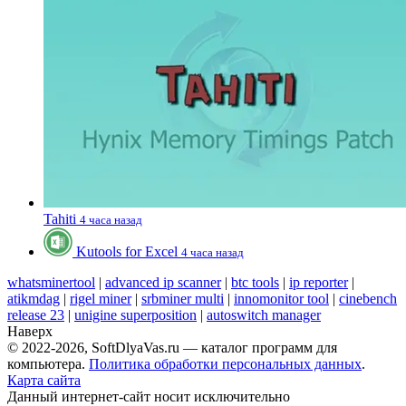
Tahiti
4 часа назад
Kutools for Excel
4 часа назад
whatsminertool
|
advanced ip scanner
|
btc tools
|
ip reporter
|
atikmdag
|
rigel miner
|
srbminer multi
|
innomonitor tool
|
cinebench
release 23
|
unigine superposition
|
autoswitch manager
Наверх
© 2022-2026, SoftDlyaVas.ru — каталог программ для
компьютера.
Политика обработки персональных данных
.
Карта сайта
Данный интернет-сайт носит исключительно