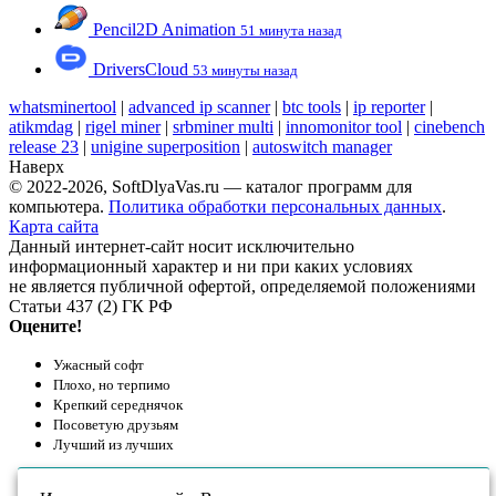
Pencil2D Animation
51 минута назад
DriversCloud
53 минуты назад
whatsminertool
|
advanced ip scanner
|
btc tools
|
ip reporter
|
atikmdag
|
rigel miner
|
srbminer multi
|
innomonitor tool
|
cinebench
release 23
|
unigine superposition
|
autoswitch manager
Наверх
© 2022-2026, SoftDlyaVas.ru — каталог программ для
компьютера.
Политика обработки персональных данных
.
Карта сайта
Данный интернет-сайт носит исключительно
информационный характер и ни при каких условиях
не является публичной офертой, определяемой положениями
Статьи 437 (2) ГК РФ
Оцените!
Ужасный софт
Плохо, но терпимо
Крепкий середнячок
Посоветую друзьям
Лучший из лучших