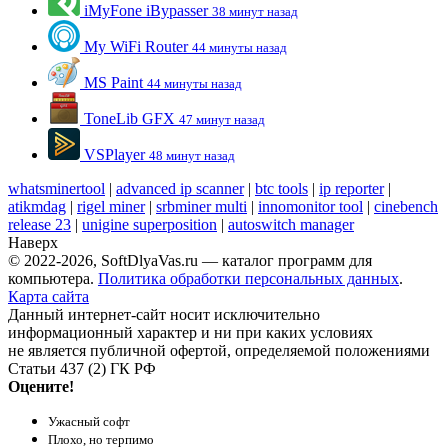
iMyFone iBypasser
38 минут назад
My WiFi Router
44 минуты назад
MS Paint
44 минуты назад
ToneLib GFX
47 минут назад
VSPlayer
48 минут назад
whatsminertool
|
advanced ip scanner
|
btc tools
|
ip reporter
|
atikmdag
|
rigel miner
|
srbminer multi
|
innomonitor tool
|
cinebench
release 23
|
unigine superposition
|
autoswitch manager
Наверх
© 2022-2026, SoftDlyaVas.ru — каталог программ для
компьютера.
Политика обработки персональных данных
.
Карта сайта
Данный интернет-сайт носит исключительно
информационный характер и ни при каких условиях
не является публичной офертой, определяемой положениями
Статьи 437 (2) ГК РФ
Оцените!
Ужасный софт
Плохо, но терпимо