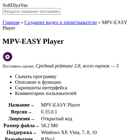
SoftDlyaVas
Главная
»
Создание видео и проигрыватели
»
MPV-EASY
Player
MPV-EASY Player
Средний рейтинг 3.8, всего оценок — 5
Поставить оценку
Скачать программу
Описание и функции
Скриншоты интерфейса
Комментарии пользователей
Название→
MPV-EASY Player
Версия→
0.35.0.1
Лицензия→
Открытый код
Размер файла→
58.2 Мб
Поддержка→
Windows XP, Vista, 7, 8, 10
Разработчик→
RJNo1