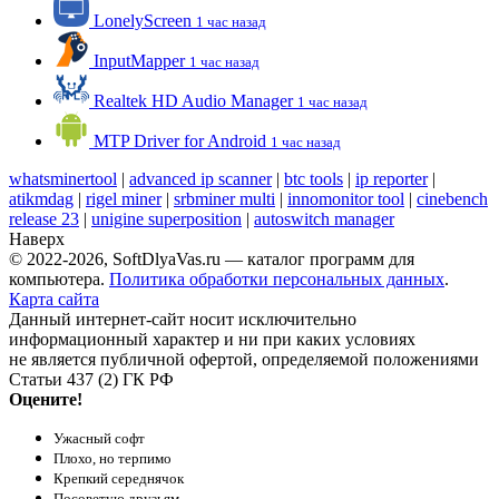
LonelyScreen
1 час назад
InputMapper
1 час назад
Realtek HD Audio Manager
1 час назад
MTP Driver for Android
1 час назад
whatsminertool
|
advanced ip scanner
|
btc tools
|
ip reporter
|
atikmdag
|
rigel miner
|
srbminer multi
|
innomonitor tool
|
cinebench
release 23
|
unigine superposition
|
autoswitch manager
Наверх
© 2022-2026, SoftDlyaVas.ru — каталог программ для
компьютера.
Политика обработки персональных данных
.
Карта сайта
Данный интернет-сайт носит исключительно
информационный характер и ни при каких условиях
не является публичной офертой, определяемой положениями
Статьи 437 (2) ГК РФ
Оцените!
Ужасный софт
Плохо, но терпимо
Крепкий середнячок
Посоветую друзьям