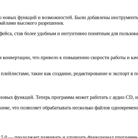
 новых функций и возможностей. Были добавлены инструменты 
файлами высокого разрешения.
ейса, став более удобным и интуитивно понятным для пользова
онвертации, что привело к повышению скорости работы и каче
 плейлистами, такие как создание, редактирование и экспорт в
вых функций. Теперь программа может работать с аудио CD, из
жиме, что позволяет обрабатывать несколько файлов одновремен
0 — продолжает развивать и улучшать функционал программы. 