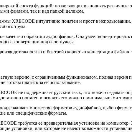
ирокий спектр функций, позволяющих выполнять различные оп
ыми файлами, так и над папкой целиком.
граммы XRECODE интуитивно понятен и прост в использовании. 
собого труда.
е качество обработки аудио-файлов. Она умеет конвертировать 
роцесс конвертации под свои нужды.
роизводительностью и быстрой скоростью конвертации файлов.
латную версию, с ограниченным функционалом, полная версия п
не готовы платить за ее использование.
RECODE не поддерживает русский язык, что может создавать оп
 достаточно понятен и освоить его можно с минимальными трудн
ддерживает множество форматов аудио-файлов, выбор форматов
дкие или специфические форматы.
ECODE требуется ее предварительная установка на компьютер. Э
ющие установки, или которые не имеют возможности устанавлив