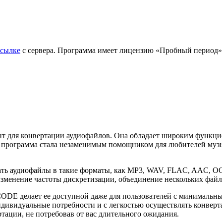
ссылке
с сервера. Программа имеет лицензию «Пробный период»
я конвертации аудиофайлов. Она обладает широким функциона
Эта программа стала незаменимым помощником для любителей муз
ь аудиофайлы в такие форматы, как MP3, WAV, FLAC, AAC, OG
менение частоты дискретизации, объединение нескольких файлов
E делает ее доступной даже для пользователей с минимальны
индивидуальные потребности и с легкостью осуществлять конве
тации, не потребовав от вас длительного ожидания.