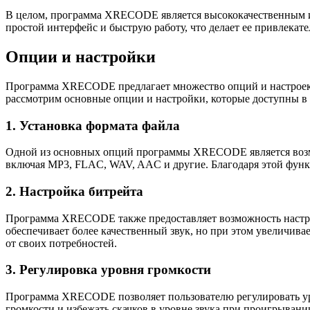
В целом, программа XRECODE является высококачественным и 
простой интерфейс и быструю работу, что делает ее привлекат
Опции и настройки
Программа XRECODE предлагает множество опций и настроек д
рассмотрим основные опции и настройки, которые доступны
1. Установка формата файла
Одной из основных опций программы XRECODE является возмо
включая MP3, FLAC, WAV, AAC и другие. Благодаря этой функц
2. Настройка битрейта
Программа XRECODE также предоставляет возможность настройк
обеспечивает более качественный звук, но при этом увеличива
от своих потребностей.
3. Регулировка уровня громкости
Программа XRECODE позволяет пользователю регулировать уров
громкости и избежать скачков в уровне звука при проигрывани