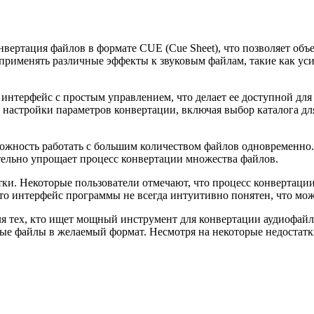
тация файлов в формате CUE (Cue Sheet), что позволяет объеди
рименять различные эффекты к звуковым файлам, такие как усиле
нтерфейс с простым управлением, что делает ее доступной для
настройки параметров конвертации, включая выбор каталога дл
сть работать с большим количеством файлов одновременно. По
ительно упрощает процесс конвертации множества файлов.
и. Некоторые пользователи отмечают, что процесс конвертации 
то интерфейс программы не всегда интуитивно понятен, что мо
тех, кто ищет мощный инструмент для конвертации аудиофайло
овые файлы в желаемый формат. Несмотря на некоторые недоста