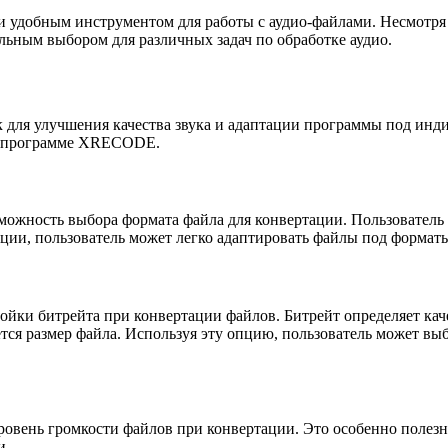
удобным инструментом для работы с аудио-файлами. Несмотря 
ельным выбором для различных задач по обработке аудио.
ля улучшения качества звука и адаптации программы под инди
 в программе XRECODE.
жность выбора формата файла для конвертации. Пользователь 
ии, пользователь может легко адаптировать файлы под форматы
и битрейта при конвертации файлов. Битрейт определяет качес
ется размер файла. Используя эту опцию, пользователь может вы
ень громкости файлов при конвертации. Это особенно полезно,
и.