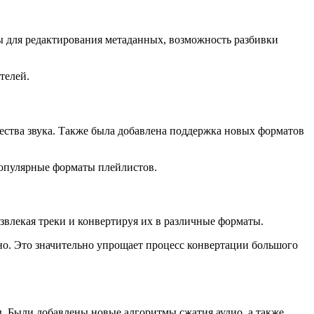
для редактирования метаданных, возможность разбивки
телей.
ства звука. Также была добавлена поддержка новых форматов
 популярные форматы плейлистов.
влекая треки и конвертируя их в различные форматы.
но. Это значительно упрощает процесс конвертации большого
Были добавлены новые алгоритмы сжатия аудио, а также