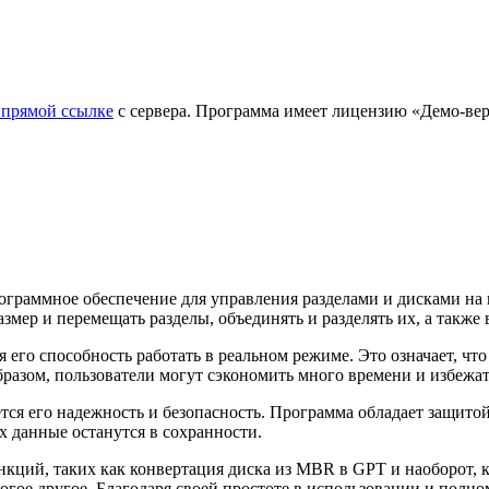
 прямой ссылке
с сервера. Программа имеет лицензию «Демо-верс
программное обеспечение для управления разделами и дисками н
змер и перемещать разделы, объединять и разделять их, а также
ся его способность работать в реальном режиме. Это означает, ч
бразом, пользователи могут сэкономить много времени и избежа
тся его надежность и безопасность. Программа обладает защито
их данные останутся в сохранности.
ункций, таких как конвертация диска из MBR в GPT и наоборот, 
гое другое. Благодаря своей простоте в использовании и полному