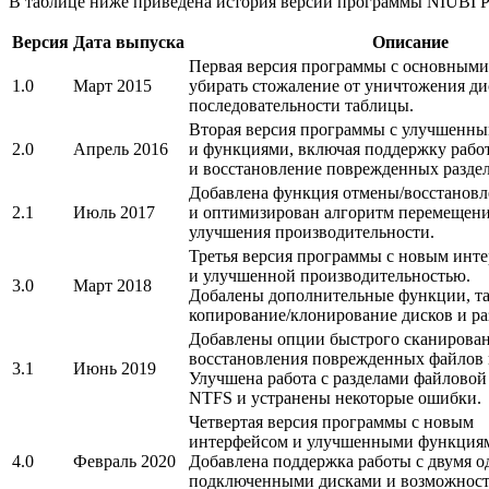
В таблице ниже приведена история версий программы NIUBI Part
Версия
Дата выпуска
Описание
Первая версия программы с основным
1.0
Март 2015
убирать стожаление от уничтожения д
последовательности таблицы.
Вторая версия программы с улучшенн
2.0
Апрель 2016
и функциями, включая поддержку рабо
и восстановление поврежденных раздел
Добавлена функция отмены/восстановл
2.1
Июль 2017
и оптимизирован алгоритм перемещени
улучшения производительности.
Третья версия программы с новым инт
и улучшенной производительностью.
3.0
Март 2018
Добалены дополнительные функции, та
копирование/клонирование дисков и ра
Добавлены опции быстрого сканирован
восстановления поврежденных файлов н
3.1
Июнь 2019
Улучшена работа с разделами файловой
NTFS и устранены некоторые ошибки.
Четвертая версия программы с новым
интерфейсом и улучшенными функция
4.0
Февраль 2020
Добавлена поддержка работы с двумя 
подключенными дисками и возможност