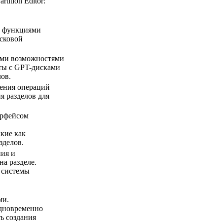
ition Editor:
и функциями
исковой
ыми возможностями
ты с GPT-дисками
ов.
ения операций
я разделов для
ерфейсом
кие как
зделов.
ия и
а разделе.
 системы
ми.
одновременно
ь создания