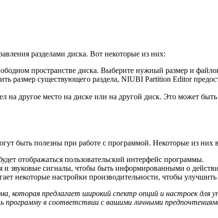
правления разделами диска. Вот некоторые из них:
вободном пространстве диска. Выберите нужный размер и файлов
ть размер существующего раздела, NIUBI Partition Editor предос
л на другое место на диске или на другой диск. Это может быть
е могут быть полезны при работе с программой. Некоторые из них
будет отображаться пользовательский интерфейс программы.
я и звуковые сигналы, чтобы быть информированными о действ
лагает некоторые настройки производительности, чтобы улучшить
мма, которая предлагает широкий спектр опций и настроек для у
ть программу в соответствии с вашими личными предпочтениям