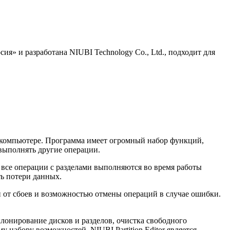
ия» и разработана NIUBI Technology Co., Ltd., подходит для
а компьютере. Программа имеет огромный набор функций,
 выполнять другие операции.
то все операции с разделами выполняются во время работы
ть потери данных.
й от сбоев и возможностью отмены операций в случае ошибки.
клонирование дисков и разделов, очистка свободного
 набору возможностей, NIUBI Partition Editor является