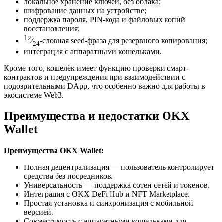
локальное хранение ключей, без облака;
шифрование данных на устройстве;
поддержка пароля, PIN-кода и файловых копий
восстановления;
1
2
⁄
-словная seed-фраза для резервного копирования;
24
интеграция с аппаратными кошельками.
Кроме того, кошелёк имеет функцию проверки смарт-
контрактов и предупреждения при взаимодействии с
подозрительными DApp, что особенно важно для работы в
экосистеме Web3.
Преимущества и недостатки OKX
Wallet
Преимущества OKX Wallet:
Полная децентрализация — пользователь контролирует
средства без посредников.
Универсальность — поддержка сотен сетей и токенов.
Интеграция с OKX DeFi Hub и NFT Marketplace.
Простая установка и синхронизация с мобильной
версией.
Совместимость с аппаратными кошельками для