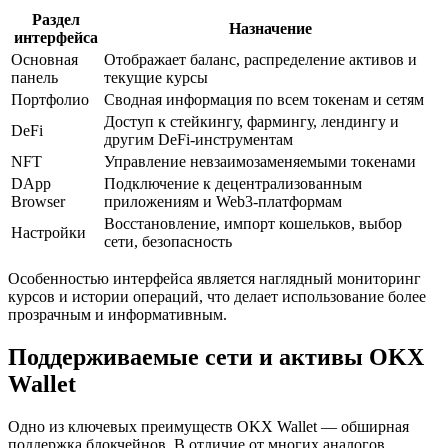
Раздел
Назначение
интерфейса
Основная
Отображает баланс, распределение активов и
панель
текущие курсы
Портфолио
Сводная информация по всем токенам и сетям
Доступ к стейкингу, фармингу, лендингу и
DeFi
другим DeFi-инструментам
NFT
Управление невзаимозаменяемыми токенами
DApp
Подключение к децентрализованным
Browser
приложениям и Web3-платформам
Восстановление, импорт кошельков, выбор
Настройки
сети, безопасность
Особенностью интерфейса является наглядный мониторинг
курсов и истории операций, что делает использование более
прозрачным и информативным.
Поддерживаемые сети и активы OKX
Wallet
Одно из ключевых преимуществ OKX Wallet — обширная
поддержка блокчейнов. В отличие от многих аналогов,