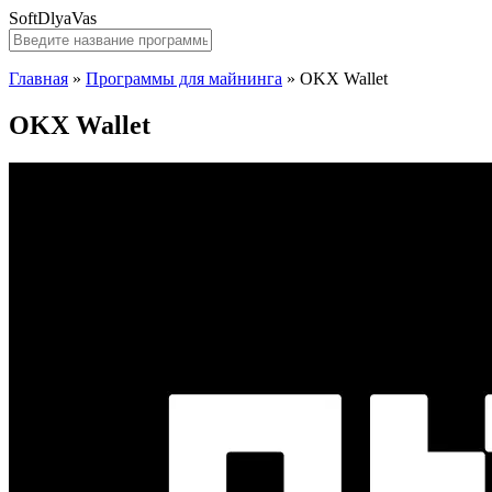
SoftDlyaVas
Главная
»
Программы для майнинга
»
OKX Wallet
OKX Wallet