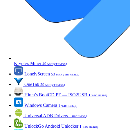
Kryptex Miner
49 минут назад
LonelyScreen
53 минуты назад
OneTab
59 минут назад
Hiren’s BootCD PE — ISO2USB
1 час назад
Windows Camera
1 час назад
Universal ADB Drivers
1 час назад
UnlockGo Android Unlocker
1 час назад