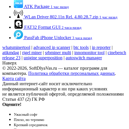
ATK Package
1 час назад
WLan Driver 802.11n Rel. 4.80.28.7.zip
1 час назад
FAT32 Format GUI
2 часа назад
PassFab iPhone Unlocker
3 часа назад
whatsminertool
|
advanced ip scanner
|
btc tools
|
ip reporter
|
atikmdag
|
rigel miner
|
srbminer multi
|
innomonitor tool
|
cinebench
release 23
|
unigine superposition
|
autoswitch manager
Наверх
© 2022-2026, SoftDlyaVas.ru — каталог программ для
компьютера.
Политика обработки персональных данных
.
Карта сайта
Данный интернет-сайт носит исключительно
информационный характер и ни при каких условиях
не является публичной офертой, определяемой положениями
Статьи 437 (2) ГК РФ
Оцените!
Ужасный софт
Плохо, но терпимо
Крепкий середнячок