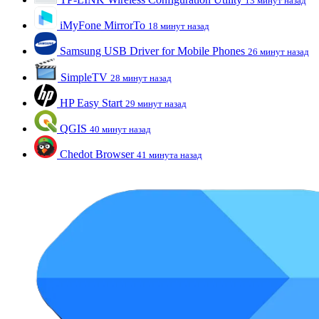
13 минут назад
iMyFone MirrorTo
18 минут назад
Samsung USB Driver for Mobile Phones
26 минут назад
SimpleTV
28 минут назад
HP Easy Start
29 минут назад
QGIS
40 минут назад
Chedot Browser
41 минута назад