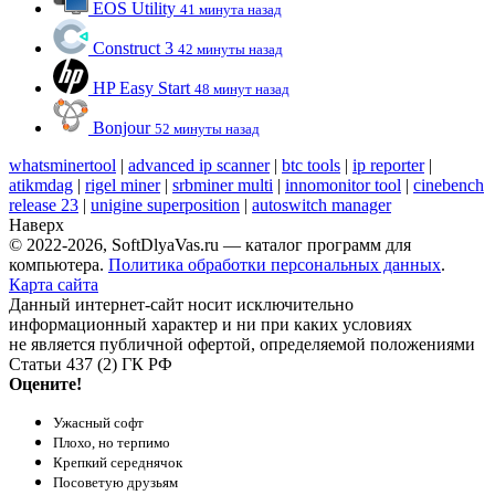
EOS Utility
41 минута назад
Construct 3
42 минуты назад
HP Easy Start
48 минут назад
Bonjour
52 минуты назад
whatsminertool
|
advanced ip scanner
|
btc tools
|
ip reporter
|
atikmdag
|
rigel miner
|
srbminer multi
|
innomonitor tool
|
cinebench
release 23
|
unigine superposition
|
autoswitch manager
Наверх
© 2022-2026, SoftDlyaVas.ru — каталог программ для
компьютера.
Политика обработки персональных данных
.
Карта сайта
Данный интернет-сайт носит исключительно
информационный характер и ни при каких условиях
не является публичной офертой, определяемой положениями
Статьи 437 (2) ГК РФ
Оцените!
Ужасный софт
Плохо, но терпимо
Крепкий середнячок
Посоветую друзьям