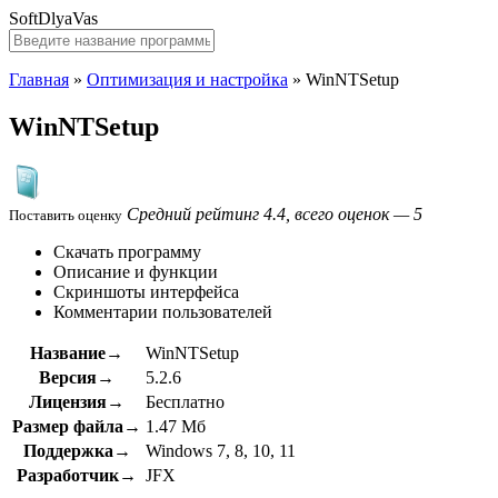
SoftDlyaVas
Главная
»
Оптимизация и настройка
»
WinNTSetup
WinNTSetup
Средний рейтинг 4.4, всего оценок — 5
Поставить оценку
Скачать программу
Описание и функции
Скриншоты интерфейса
Комментарии пользователей
Название→
WinNTSetup
Версия→
5.2.6
Лицензия→
Бесплатно
Размер файла→
1.47 Мб
Поддержка→
Windows 7, 8, 10, 11
Разработчик→
JFX