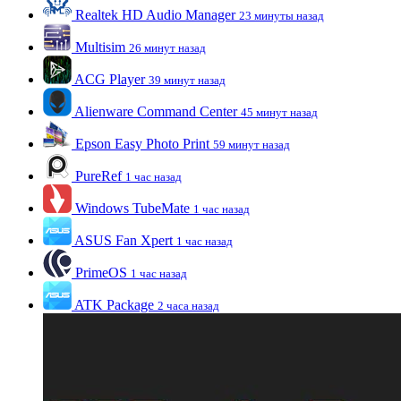
Realtek HD Audio Manager
23 минуты назад
Multisim
26 минут назад
ACG Player
39 минут назад
Alienware Command Center
45 минут назад
Epson Easy Photo Print
59 минут назад
PureRef
1 час назад
Windows TubeMate
1 час назад
ASUS Fan Xpert
1 час назад
PrimeOS
1 час назад
ATK Package
2 часа назад