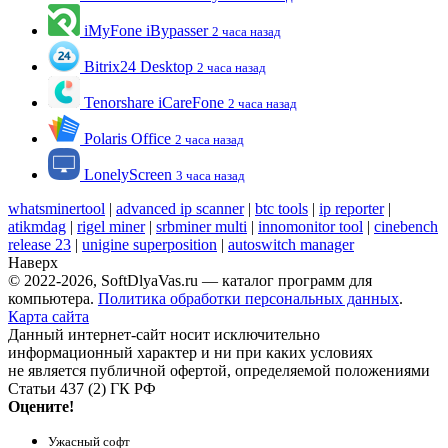
iMyFone iBypasser
2 часа назад
Bitrix24 Desktop
2 часа назад
Tenorshare iCareFone
2 часа назад
Polaris Office
2 часа назад
LonelyScreen
3 часа назад
whatsminertool
|
advanced ip scanner
|
btc tools
|
ip reporter
|
atikmdag
|
rigel miner
|
srbminer multi
|
innomonitor tool
|
cinebench
release 23
|
unigine superposition
|
autoswitch manager
Наверх
© 2022-2026, SoftDlyaVas.ru — каталог программ для
компьютера.
Политика обработки персональных данных
.
Карта сайта
Данный интернет-сайт носит исключительно
информационный характер и ни при каких условиях
не является публичной офертой, определяемой положениями
Статьи 437 (2) ГК РФ
Оцените!
Ужасный софт